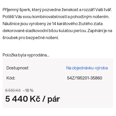
Příjemný šperk, který pozvedne ženskost a rozzáří Vaši tvář.
Potěší Vás svou kombinovatelností a pohodlným nošením.
Náušnice jsou vyrobeny ze 14 karátového žlutého zlata
dekorované sladkovodní bílou kulatou perlou. Zapínání je na
šroubek pro bezpečné nošení.
Položka byla vyprodána…
Dostupnost
Na objednávku-výroba
Kód:
54Z/195201-35860
6 510 Kč
–16 %
5 440 Kč
/ pár
Měrná cena: