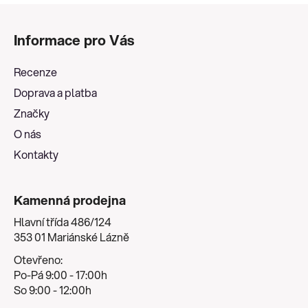
Z
á
Informace pro Vás
p
a
Recenze
t
Doprava a platba
í
Značky
O nás
Kontakty
Kamenná prodejna
Hlavní třída 486/124
353 01 Mariánské Lázně
Otevřeno:
Po-Pá 9:00 - 17:00h
So 9:00 - 12:00h