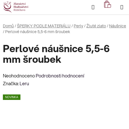
Přejít
Hledat
NÁKUP
na
KOŠÍK
obsah
Domů
/
ŠPERKY PODLE MATERIÁLU
/
Perly
/
Žluté zlato
/
Náušnice
/
Perlové náušnice 5,5-6 mm šroubek
Perlové náušnice 5,5-6
mm šroubek
Průměrné
Neohodnoceno
Podrobnosti hodnocení
hodnocení
Značka:
Leru
produktu
NOVINKA
je
0,0
z
5