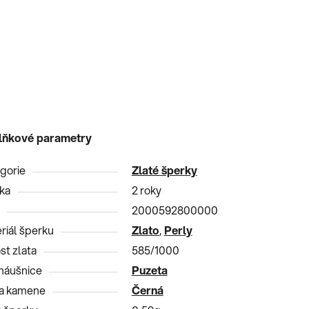
lňkové parametry
gorie
Zlaté šperky
ka
2 roky
2000592800000
riál šperku
Zlato
,
Perly
st zlata
585/1000
náušnice
Puzeta
a kamene
Černá