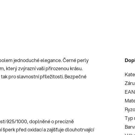
mbolem jednoduché elegance. Černé perly
Dop
 který zvýrazní vaši přirozenou krásu.
Kate
tak pro slavnostní příležitosti. Bezpečné
Záru
EAN
Mate
Ryzo
Typ 
zosti 925/1000, doplněné o precizně
Barv
šperk před oxidací a zajišťuje dlouhotrvající