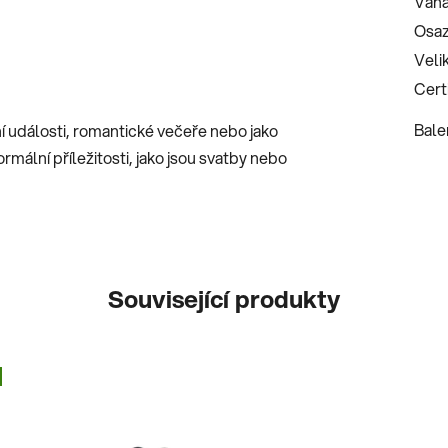
Váha
Osaz
Veli
Certi
Bale
í události, romantické večeře nebo jako
ormální příležitosti, jako jsou svatby nebo
Související produkty