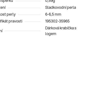
 šperku
0,59g
ení
Sladkovodní perla
kost perly
6-6,5 mm
fikát pravosti
195302-35965
Dárková krabička s
ní
logem