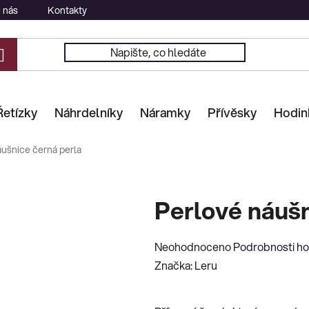
 nás
Kontakty
Řetízky
Náhrdelníky
Náramky
Přívěsky
Hodin
áušnice černá perla
Perlové náušn
Průměrné
Neohodnoceno
Podrobnosti h
hodnocení
Značka:
Leru
produktu
je