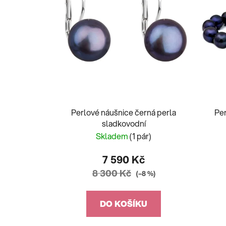
Perlové náušnice černá perla
Pe
sladkovodní
Skladem
(1 pár)
7 590 Kč
8 300 Kč
(–8 %)
DO KOŠÍKU