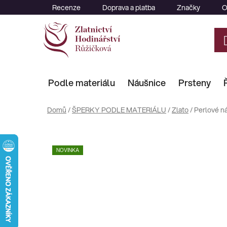
Přejít
Recenze
Doprava a platba
Značky
O
na
obsah
Podle materiálu
Náušnice
Prsteny
Domů
/
ŠPERKY PODLE MATERIÁLU
/
Zlato
/
Perlové n
NOVINKA