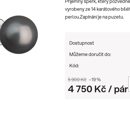
Příjemný šperk, který pozvedne 
0,0
vyrobeny ze 14 karátového bíl
z
perlou.Zapínání je na puzetu.
5
hvězdiček.
Dostupnost
Můžeme doručit do:
Kód:
5 900 Kč
–19 %
4 750 Kč
/ pár
Měrná cena: