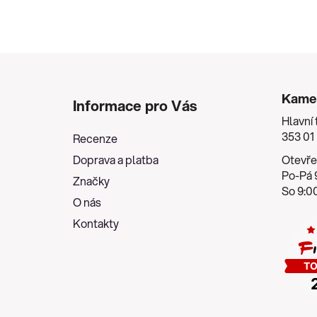
Z
á
Kame
Informace pro Vás
p
Hlavní 
a
353 01
Recenze
t
Doprava a platba
Otevře
í
Po-Pá 9
Značky
So 9:00
O nás
Kontakty