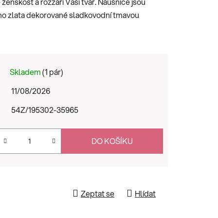
ženskost a rozzáří Vaši tvář. Náušnice jsou
ého zlata dekorované sladkovodní tmavou
Skladem
(1 pár)
11/08/2026
54Z/195302-35965
DO KOŠÍKU
Zeptat se
Hlídat