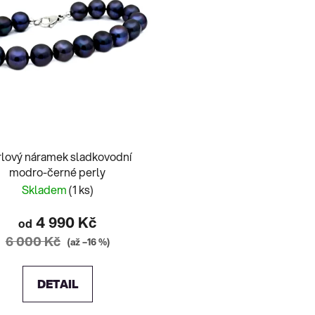
rlový náramek sladkovodní
modro-černé perly
Skladem
(1 ks)
4 990 Kč
od
6 000 Kč
(až –16 %)
DETAIL