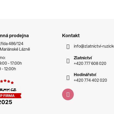
nná prodejna
Kontakt
třída 486/124
info
@
zlatnictvi-ruzic
 Mariánské Lázně
no:
Zlatnictví
:00 - 17:00h
+420 777 608 020
 - 12:00h
Hodinářství
+420 774 402 020