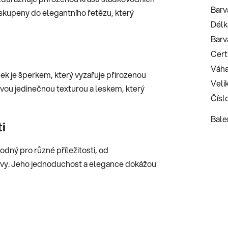
Barv
eskupeny do elegantního řetězu, který
Délk
Barv
Certi
Váha
ek je šperkem, který vyzařuje přirozenou
Veli
svou jedinečnou texturou a leskem, který
Číslo
Bale
i
dný pro různé příležitosti, od
lavy. Jeho jednoduchost a elegance dokážou