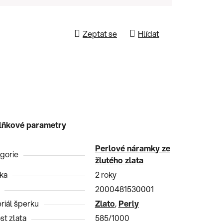
Zeptat se
Hlídat
lňkové parametry
Perlové náramky ze
gorie
žlutého zlata
ka
2 roky
2000481530001
riál šperku
Zlato
,
Perly
st zlata
585/1000