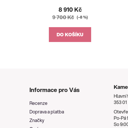
8 910 Kč
9 700 Kč
(–8 %)
DO KOŠÍKU
Z
á
Kame
Informace pro Vás
p
Hlavní 
a
353 01
Recenze
t
Doprava a platba
Otevře
í
Po-Pá 9
Značky
So 9:00