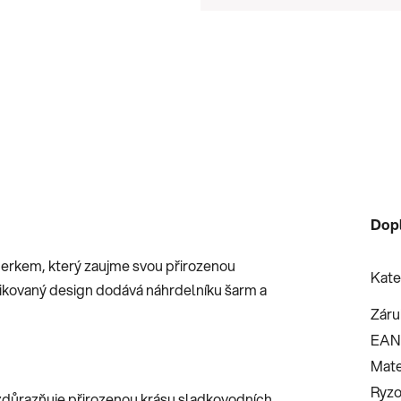
Měrná cena:
Dop
perkem, který zaujme svou přirozenou
Kate
tikovaný design dodává náhrdelníku šarm a
Záru
EAN
Mate
Ryzo
 zdůrazňuje přirozenou krásu sladkovodních