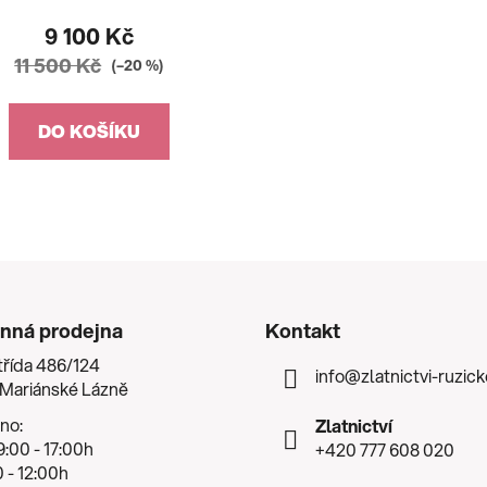
9 100 Kč
11 500 Kč
(–20 %)
DO KOŠÍKU
nná prodejna
Kontakt
třída 486/124
info
@
zlatnictvi-ruzic
 Mariánské Lázně
no:
Zlatnictví
:00 - 17:00h
+420 777 608 020
 - 12:00h