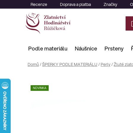
Přejít
Recenze
Doprava a platba
Značky
O
na
obsah
Podle materiálu
Náušnice
Prsteny
Domů
/
ŠPERKY PODLE MATERIÁLU
/
Perly
/
Žluté zlat
NOVINKA