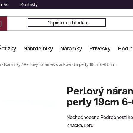
 nás
Kontakty
Řetízky
Náhrdelníky
Náramky
Přívěsky
Hodin
o
/
Náramky
/
Perlový náramek sladkovodní perly 19cm 6-6,5mm
Perlový nára
perly 19cm 6
Průměrné
Neohodnoceno
Podrobnosti h
hodnocení
Značka:
Leru
produktu