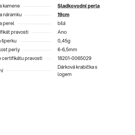
a kamene
Sladkovodní perla
a náramku
19cm
a perel
bílá
fikát pravosti
Ano
 šperku
0,45g
kost perly
6-6,5mm
 certifikátu pravosti
18201-0065029
Dárková krabička s
ní
logem