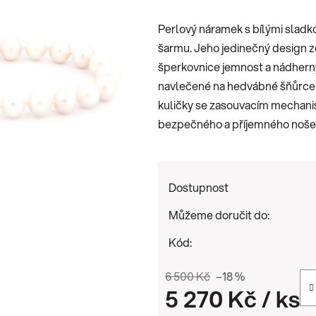
je
Perlový náramek s bílými sladk
0,0
šarmu. Jeho jedinečný design zd
z
šperkovnice jemnost a nádherný
5
navlečené na hedvábné šňůrce 
hvězdiček.
kuličky se zasouvacím mechani
bezpečného a příjemného nošen
Dostupnost
Můžeme doručit do:
Kód:
6 500 Kč
–18 %
5 270 Kč
/ ks