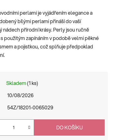
ovodními perlami je vyjádřením elegance a
obený bílými perlami přináší do vaší
 nádech přírodní krásy.
Perly jsou ručně
s použitým zapínáním v podobě velmi pěkné
smem a pojistkou, což splňuje předpoklad
í.
Skladem
(1 ks)
10/08/2026
54Z/18201-0065029
DO KOŠÍKU