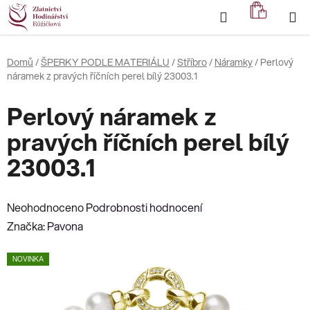
Přejít
Hledat
NÁKUP
na
KOŠÍK
obsah
Domů
/
ŠPERKY PODLE MATERIÁLU
/
Stříbro
/
Náramky
/
Perlový
náramek z pravých říčních perel bílý 23003.1
Perlový náramek z
pravých říčních perel bílý
23003.1
Průměrné
Neohodnoceno
Podrobnosti hodnocení
hodnocení
Značka:
Pavona
produktu
NOVINKA
je
0,0
z