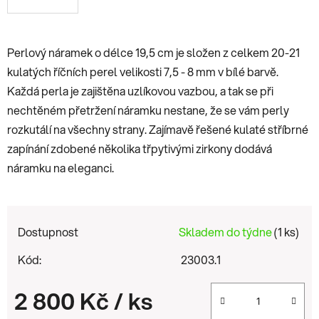
Perlový náramek o délce 19,5 cm je složen z celkem 20-21
kulatých říčních perel velikosti 7,5 - 8 mm v bílé barvě.
Každá perla je zajištěna uzlíkovou vazbou, a tak se při
nechtěném přetržení náramku nestane, že se vám perly
rozkutálí na všechny strany. Zajímavě řešené kulaté stříbrné
zapínání zdobené několika třpytivými zirkony dodává
náramku na eleganci.
Dostupnost
Skladem do týdne
(1 ks)
Kód:
23003.1
2 800 Kč
/ ks