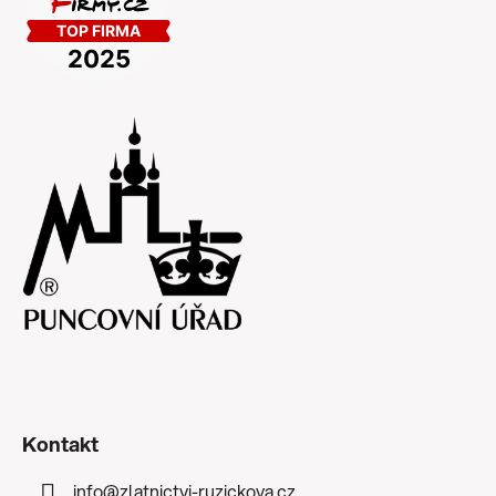
Kontakt
info
@
zlatnictvi-ruzickova.cz