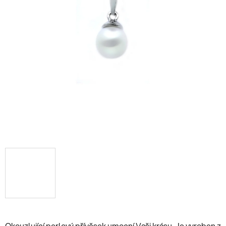
Okouzlující perlový přívěsek umocní Vaši krásu. Je vyroben z