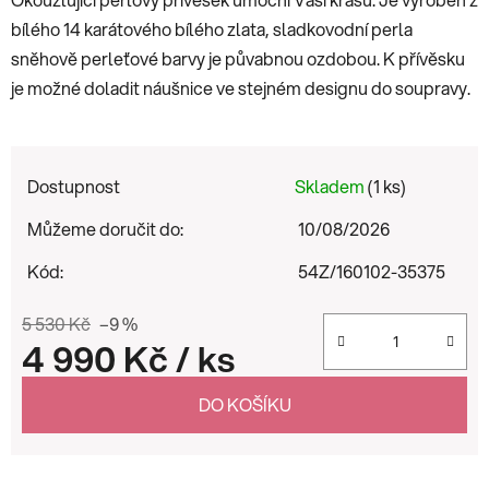
bílého 14 karátového bílého zlata, sladkovodní perla
sněhově perleťové barvy je půvabnou ozdobou. K přívěsku
je možné doladit náušnice ve stejném designu do soupravy.
Dostupnost
Skladem
(1 ks)
Můžeme doručit do:
10/08/2026
Kód:
54Z/160102-35375
5 530 Kč
–9 %
4 990 Kč
/ ks
Měrná cena:
DO KOŠÍKU