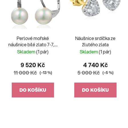
Perlové mořské
Náušnice srdíčka ze
náušnice bílé zlato 7-7,5
žlutého zlata
mm
Skladem
(1 pár)
Skladem
(1 pár)
9 520 Kč
4 740 Kč
11 000 Kč
5 000 Kč
(–13 %)
(–5 %)
DO KOŠÍKU
DO KOŠÍKU