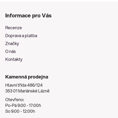
Z
á
Informace pro Vás
p
a
Recenze
t
Doprava a platba
í
Značky
O nás
Kontakty
Kamenná prodejna
Hlavní třída 486/124
353 01 Mariánské Lázně
Otevřeno:
Po-Pá 9:00 - 17:00h
So 9:00 - 12:00h