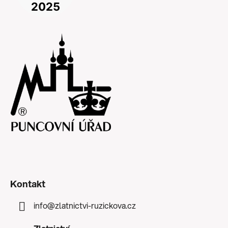
Kontakt
info
@
zlatnictvi-ruzickova.cz