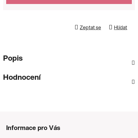
Zeptat se
Hlídat
Popis
Hodnocení
Z
á
Informace pro Vás
p