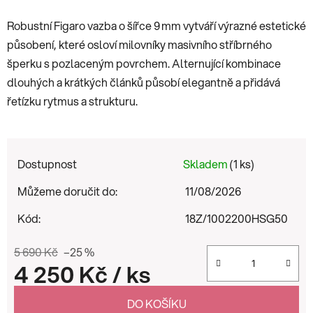
Robustní Figaro vazba o šířce 9 mm vytváří výrazné estetické
působení, které osloví milovníky masivního stříbrného
šperku s pozlaceným povrchem. Alternující kombinace
dlouhých a krátkých článků působí elegantně a přidává
řetízku rytmus a strukturu.
Dostupnost
Skladem
(1 ks)
Můžeme doručit do:
11/08/2026
Kód:
18Z/1002200HSG50
5 690 Kč
–25 %
4 250 Kč
/ ks
Měrná cena:
DO KOŠÍKU