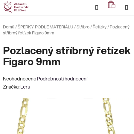
Přejít
Hledat
NÁKUP
na
KOŠÍK
obsah
Domů
/
ŠPERKY PODLE MATERIÁLU
/
Stříbro
/
Řetízky
/
Pozlacený
stříbrný řetízek Figaro 9mm
Pozlacený stříbrný řetízek
Figaro 9mm
Průměrné
Neohodnoceno
Podrobnosti hodnocení
hodnocení
Značka:
Leru
produktu
je
0,0
z
5