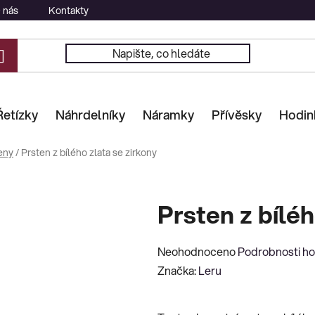
 nás
Kontakty
Řetízky
Náhrdelníky
Náramky
Přívěsky
Hodin
eny
/
Prsten z bílého zlata se zirkony
Prsten z bíléh
Průměrné
Neohodnoceno
Podrobnosti h
hodnocení
Značka:
Leru
produktu
je