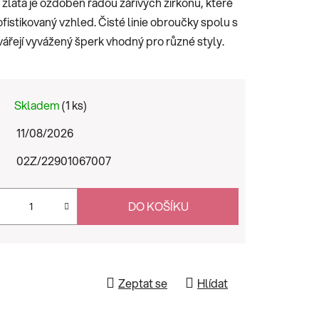
 zlata je ozdoben řadou zářivých zirkonů, které
fistikovaný vzhled. Čisté linie obroučky spolu s
řejí vyvážený šperk vhodný pro různé styly.
Skladem
(1 ks)
11/08/2026
02Z/22901067007
DO KOŠÍKU
Zeptat se
Hlídat