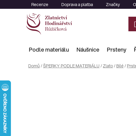
Přejít
Recenze
Doprava a platba
Značky
O
na
obsah
Podle materiálu
Náušnice
Prsteny
Domů
/
ŠPERKY PODLE MATERIÁLU
/
Zlato
/
Bílé
/
Prst