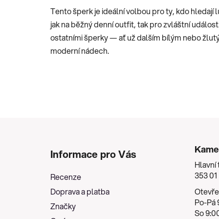
Tento šperk je ideální volbou pro ty, kdo hledají 
jak na běžný denní outfit, tak pro zvláštní událost
ostatními šperky — ať už dalším bílým nebo žlutý
moderní nádech.
Z
á
Kame
Informace pro Vás
p
Hlavní 
a
353 01
Recenze
t
Doprava a platba
Otevře
í
Po-Pá 9
Značky
So 9:00