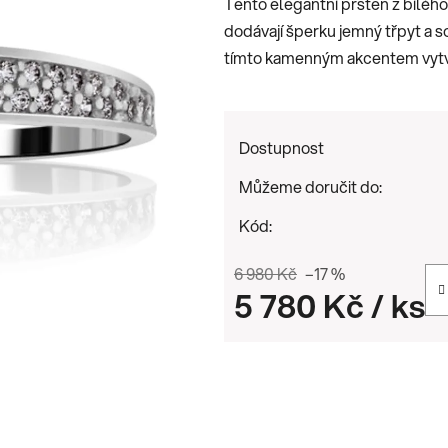
Tento elegantní prsten z bílého
0,0
dodávají šperku jemný třpyt a so
z
tímto kamenným akcentem vytvá
5
hvězdiček.
Dostupnost
Můžeme doručit do:
Kód:
6 980 Kč
–17 %
5 780 Kč
/ ks
Měrná cena: