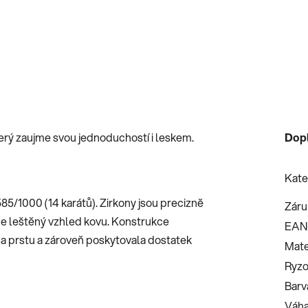
erý zaujme svou jednoduchostí i leskem.
Dop
Kate
585/1000 (14 karátů). Zirkony jsou precizně
Záru
ce leštěný vzhled kovu. Konstrukce
EAN
na prstu a zároveň poskytovala dostatek
Mate
Ryzo
Barv
Váha