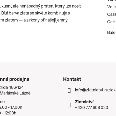
luxusní, ale nenápadný prsten, který lze nosit
Veli
. Bílá barva zlata se skvěle kombinuje s
Osaz
m zlatem — a zirkony přinášejí jemný,
Certi
Bale
nná prodejna
Kontakt
třída 486/124
info
@
zlatnictvi-ruzic
 Mariánské Lázně
no:
Zlatnictví
:00 - 17:00h
+420 777 608 020
 - 12:00h