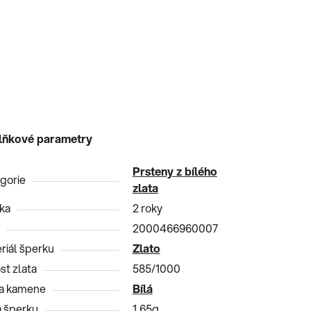
lňkové parametry
Prsteny z bílého
gorie
zlata
ka
2 roky
2000466960007
riál šperku
Zlato
st zlata
585/1000
a kamene
Bílá
 šperku
1,65g