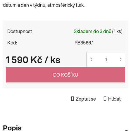
datum a den v týdnu, atmosférický tlak.
Dostupnost
Skladem do 3 dnů
(1 ks)
Kód:
RB3566.1
1 590 Kč
/ ks
Měrná cena:
DO KOŠÍKU
Zeptat se
Hlídat
Popis