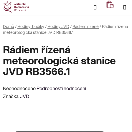
Přejít
Hledat
NÁKUP
na
KOŠÍK
obsah
Domů
/
Hodiny, budíky
/
Hodiny JVD
/
Rádiem řízené
/
Rádiem řízená
meteorologická stanice JVD RB3566.1
Rádiem řízená
meteorologická stanice
JVD RB3566.1
Průměrné
Neohodnoceno
Podrobnosti hodnocení
hodnocení
Značka:
JVD
produktu
je
0,0
z