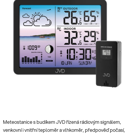
5
hvězdiček.
Meteostanice s budíkem JVD řízená rádiovým signálem,
venkovní i vnitřní teploměr a vlhkoměr, předpověď počasí,