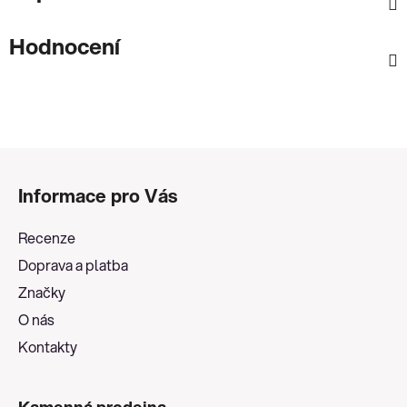
Hodnocení
Z
á
Informace pro Vás
p
a
Recenze
t
Doprava a platba
í
Značky
O nás
Kontakty
Kamenná prodejna