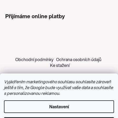
Přijímáme online platby
Obchodní podmínky
Ochrana osobních údajů
Ke stažení
Vyjádřením marketingového souhlasu souhlasíte zároveň
ještě s tím, že Google bude využívat vaše data a souhlasíte
s personalizovanou reklamou.
Copyright 2026
Z&H Růžičková
. Všechna práva
vyhrazena.
Upravit nastavení cookies
Nastavení
Vytvořil Shoptet
&
PekneWeby