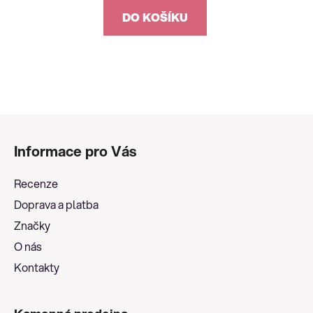
DO KOŠÍKU
Z
á
Informace pro Vás
p
a
Recenze
t
Doprava a platba
í
Značky
O nás
Kontakty