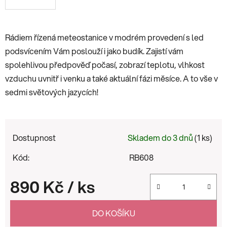
Rádiem řízená meteostanice v modrém provedení s led
podsvícením Vám poslouží i jako budík. Zajistí vám
spolehlivou předpověď počasí, zobrazí teplotu, vlhkost
vzduchu uvnitř i venku a také aktuální fázi měsíce. A to vše v
sedmi světových jazycích!
Dostupnost
Skladem do 3 dnů
(1 ks)
Kód:
RB608
890 Kč
/ ks
Měrná cena:
DO KOŠÍKU