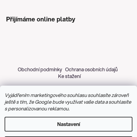
Přijímáme online platby
Obchodní podmínky
Ochrana osobních údajů
Ke stažení
Vyjádřením marketingového souhlasu souhlasíte zároveň
ještě s tím, že Google bude využívat vaše data a souhlasíte
s personalizovanou reklamou.
Copyright 2026
Z&H Růžičková
. Všechna práva
vyhrazena.
Upravit nastavení cookies
Nastavení
Vytvořil Shoptet
&
PekneWeby