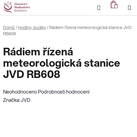
Přejít
Hledat
NÁKUP
na
KOŠÍK
obsah
Domů
/
Hodiny, budíky
/
Rádiem řízená meteorologická stanice JVD
RB608
Rádiem řízená
meteorologická stanice
JVD RB608
Průměrné
Neohodnoceno
Podrobnosti hodnocení
hodnocení
Značka:
JVD
produktu
je
0,0
z