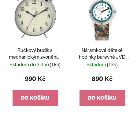
Ručkový budík s
Náramkové dětské
mechanickým zvoněním
hodinky barevné JVD
SRP2107.1
J7215.1
Skladem do 3 dnů
(1 ks)
Skladem
(1 ks)
990 Kč
890 Kč
DO KOŠÍKU
DO KOŠÍKU