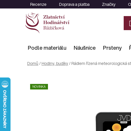
Přejít
Recenze
Doprava a platba
Značky
O
na
obsah
Podle materiálu
Náušnice
Prsteny
Domů
/
Hodiny, budíky
/
Rádiem řízená meteorologická s
NOVINKA