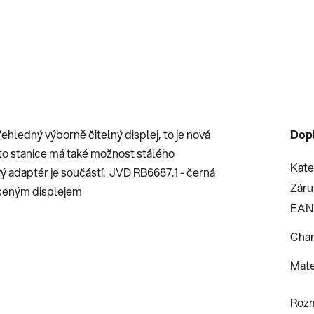
ehledný výborně čitelný displej, to je nová
Dop
o stanice má také možnost stálého
Kate
vý adaptér je součástí. JVD RB6687.1 - černá
Záru
íceným displejem
EAN
Char
Mate
Roz