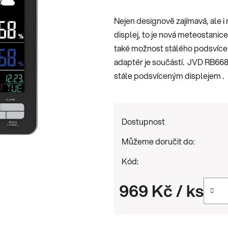
je
Nejen designově zajímavá, ale i
0,0
displej, to je nová meteostani
z
také možnost stálého podsvícení
5
adaptér je součástí. JVD RB66
hvězdiček.
stále podsvíceným displejem .
Dostupnost
Můžeme doručit do:
Kód:
969 Kč
/ ks
Měrná cena: