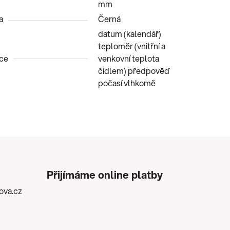
mm
a
Černá
datum (kalendář)
teploměr (vnitřní a
ce
venkovní teplota
čidlem) předpověď
počasí vlhkomě
Přijímáme online platby
kova.cz