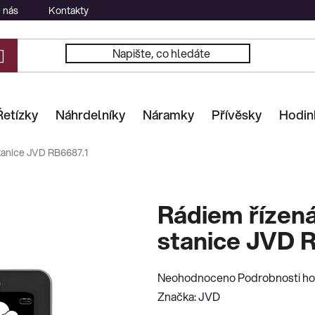
 nás
Kontakty
Řetízky
Náhrdelníky
Náramky
Přívěsky
Hodin
tanice JVD RB6687.1
Rádiem řízen
stanice JVD 
Průměrné
Neohodnoceno
Podrobnosti h
hodnocení
Značka:
JVD
produktu