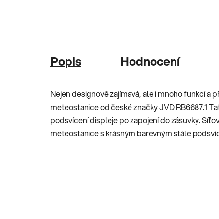
Popis
Hodnocení
Nejen designově zajímavá, ale i mnoho funkcí a př
meteostanice od české značky JVD RB6687.1 Tat
podsvícení displeje po zapojení do zásuvky. Síťo
meteostanice s krásným barevným stále podsv