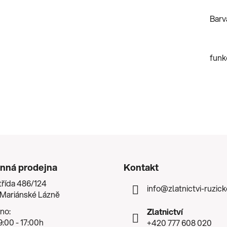
Barv
funk
nná prodejna
Kontakt
třída 486/124
info
@
zlatnictvi-ruzic
 Mariánské Lázně
no:
Zlatnictví
:00 - 17:00h
+420 777 608 020