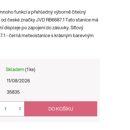
 mnoho funkcí a přehledný výborně čitelný
ce od české značky JVD RB6687.1 Tato stanice má
 displeje po zapojení do zásuvky. Síťový
87.1 - černá meteostanice s krásným barevným
Skladem
(1 ks)
11/08/2026
35835
DO KOŠÍKU