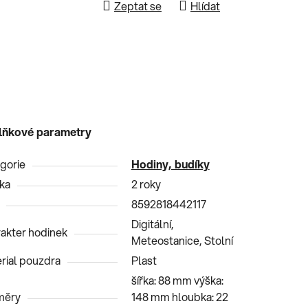
Zeptat se
Hlídat
lňkové parametry
gorie
Hodiny, budíky
ka
2 roky
8592818442117
Digitální,
akter hodinek
Meteostanice, Stolní
rial pouzdra
Plast
šířka: 88 mm výška:
měry
148 mm hloubka: 22