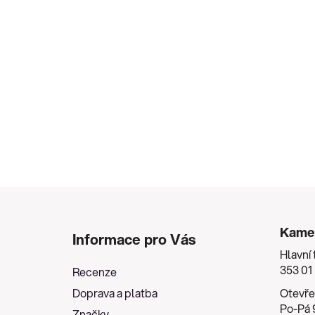
Z
á
Kame
Informace pro Vás
p
Hlavní 
a
353 01
Recenze
t
Doprava a platba
Otevře
í
Po-Pá 9
Značky