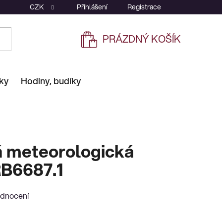
CZK
Přihlášení
Registrace
PRÁZDNÝ KOŠÍK
NÁKUPNÍ
KOŠÍK
ky
Hodiny, budíky
á meteorologická
RB6687.1
odnocení