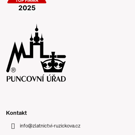
Kontakt
info
@
zlatnictvi-ruzickova.cz