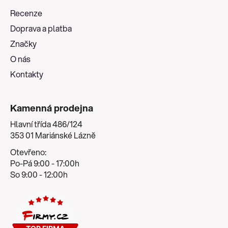
a
Recenze
t
Doprava a platba
í
Značky
O nás
Kontakty
Kamenná prodejna
Hlavní třída 486/124
353 01 Mariánské Lázně
Otevřeno:
Po-Pá 9:00 - 17:00h
So 9:00 - 12:00h