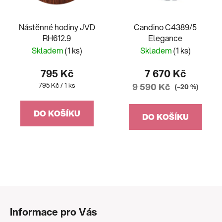
Nástěnné hodiny JVD
Candino C4389/5
RH612.9
Elegance
Skladem
(1 ks)
Skladem
(1 ks)
795 Kč
7 670 Kč
Měrná
795 Kč / 1 ks
9 590 Kč
(–20 %)
cena:
DO KOŠÍKU
DO KOŠÍKU
Z
á
Informace pro Vás
p