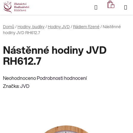
Přejít
Hledat
NÁKUP
na
KOŠÍK
obsah
Domů
/
Hodiny, budíky
/
Hodiny JVD
/
Rádiem řízené
/
Nástěnné
hodiny JVD RH612.7
Nástěnné hodiny JVD
RH612.7
Průměrné
Neohodnoceno
Podrobnosti hodnocení
hodnocení
Značka:
JVD
produktu
je
0,0
z
5