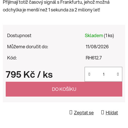
Přijímají totiž časový signál s Frankfurtu, jehož možná
odchylka je menší než 1 sekunda za 2 miliony let!
Dostupnost
Skladem
(1 ks)
Můžeme doručit do:
11/08/2026
Kód:
RH612.7
795 Kč
/ ks
Měrná cena:
DO KOŠÍKU
Zeptat se
Hlídat