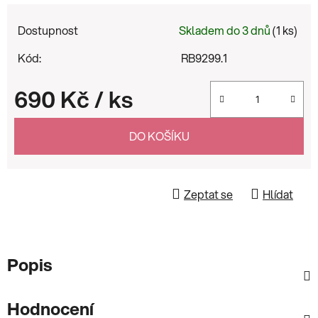
Dostupnost
Skladem do 3 dnů
(1 ks)
Kód:
RB9299.1
690 Kč
/ ks
Měrná cena:
DO KOŠÍKU
Zeptat se
Hlídat
Popis
Hodnocení