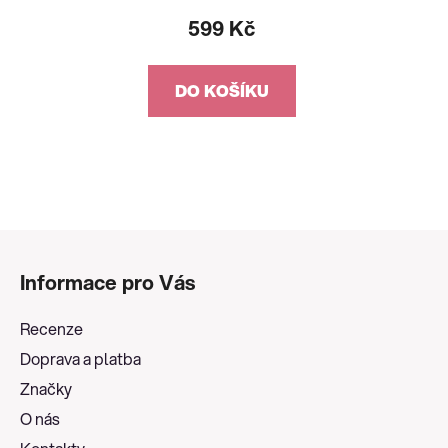
599 Kč
DO KOŠÍKU
Z
á
Informace pro Vás
p
a
Recenze
t
Doprava a platba
í
Značky
O nás