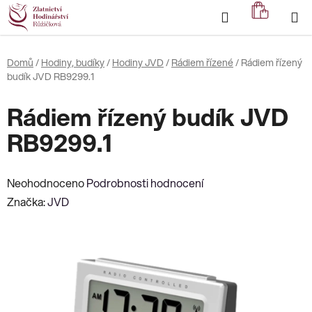
Přejít
Hledat
NÁKUP
na
KOŠÍK
obsah
Domů
/
Hodiny, budíky
/
Hodiny JVD
/
Rádiem řízené
/
Rádiem řízený
budík JVD RB9299.1
Rádiem řízený budík JVD
RB9299.1
Průměrné
Neohodnoceno
Podrobnosti hodnocení
hodnocení
Značka:
JVD
produktu
je
0,0
z
5