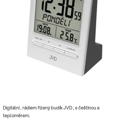
hvězdiček.
Digitální , rádiem řízený budík JVD , s češtinou a
teploměrem.