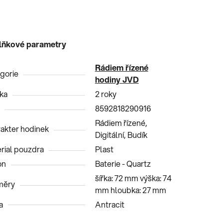
lňkové parametry
Rádiem řízené
gorie
hodiny JVD
ka
2 roky
8592818290916
Rádiem řízené,
akter hodinek
Digitální, Budík
rial pouzdra
Plast
on
Baterie - Quartz
šířka: 72 mm výška: 74
měry
mm hloubka: 27 mm
a
Antracit