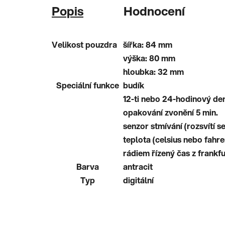
Popis
Hodnocení
Velikost pouzdra
šířka: 84 mm
výška: 80 mm
hloubka: 32 mm
Speciální funkce
budík
12-ti nebo 24-hodinový de
opakování zvonění 5 min.
senzor stmívání (rozsvítí se
teplota (celsius nebo fahre
rádiem řízený čas z frankfur
Barva
antracit
Typ
digitální