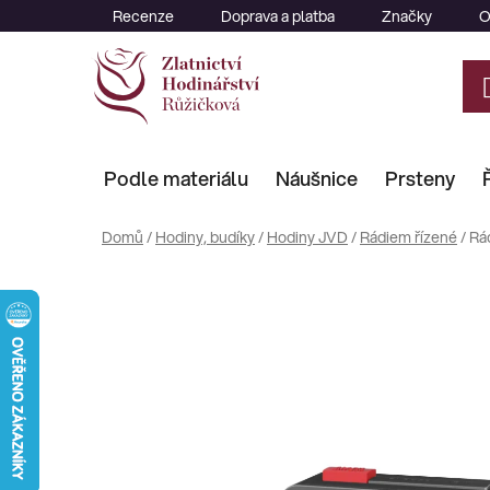
Přejít
Recenze
Doprava a platba
Značky
O
na
obsah
Podle materiálu
Náušnice
Prsteny
Domů
/
Hodiny, budíky
/
Hodiny JVD
/
Rádiem řízené
/
Rá