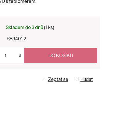
 JVD s teploměrem.
Skladem do 3 dnů
(1 ks)
RB9401.2
DO KOŠÍKU
Zeptat se
Hlídat