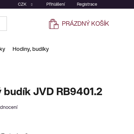
CZK
Přihlášení
Registrace
PRÁZDNÝ KOŠÍK
NÁKUPNÍ
KOŠÍK
ky
Hodiny, budíky
ý budík JVD RB9401.2
odnocení