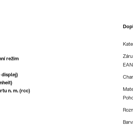
Dop
Kate
Záru
nní režim
EAN
 displej)
Char
nheit)
Mate
tu n. m. (rcc)
Poh
Roz
Barv