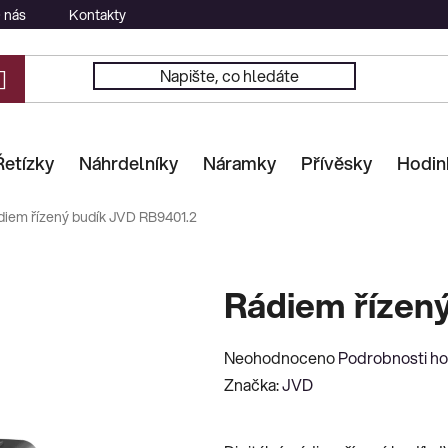
 nás
Kontakty
Řetízky
Náhrdelníky
Náramky
Přívěsky
Hodin
diem řízený budík JVD RB9401.2
Rádiem řízen
Průměrné
Neohodnoceno
Podrobnosti h
hodnocení
Značka:
JVD
produktu
je