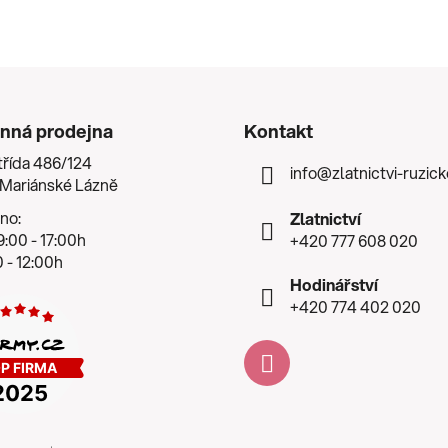
nná prodejna
Kontakt
třída 486/124
info
@
zlatnictvi-ruzic
 Mariánské Lázně
no:
Zlatnictví
:00 - 17:00h
+420 777 608 020
 - 12:00h
Hodinářství
+420 774 402 020