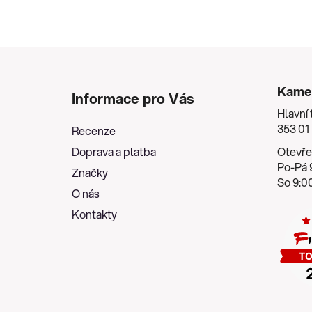
Z
á
Kame
Informace pro Vás
p
Hlavní 
a
353 01
Recenze
t
Doprava a platba
Otevře
í
Po-Pá 9
Značky
So 9:00
O nás
Kontakty