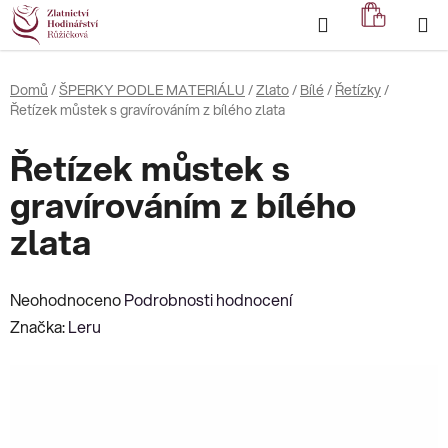
Přejít
Hledat
NÁKUP
na
KOŠÍK
obsah
Domů
/
ŠPERKY PODLE MATERIÁLU
/
Zlato
/
Bílé
/
Řetízky
/
Řetízek můstek s gravírováním z bílého zlata
Řetízek můstek s
gravírováním z bílého
zlata
Průměrné
Neohodnoceno
Podrobnosti hodnocení
hodnocení
Značka:
Leru
produktu
je
0,0
z