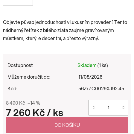
Objevte půvab jednoduchosti v luxusním provedení. Tento
nádherný řetízek z bílého zlata zaujme gravírovaným
můstkem, který je decentní, a přesto výrazný.
Dostupnost
Skladem
(1 ks)
Můžeme doručit do:
11/08/2026
Kód:
56Z/ZC0029XJ92 45
8 490 Kč
–14 %
7 260 Kč
/ ks
Měrná cena:
DO KOŠÍKU