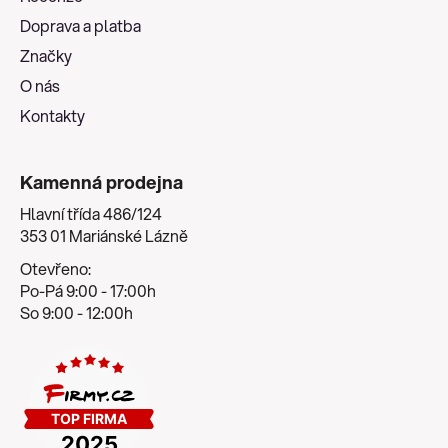
t
Doprava a platba
í
Značky
O nás
Kontakty
Kamenná prodejna
Hlavní třída 486/124
353 01 Mariánské Lázně
Otevřeno:
Po-Pá 9:00 - 17:00h
So 9:00 - 12:00h