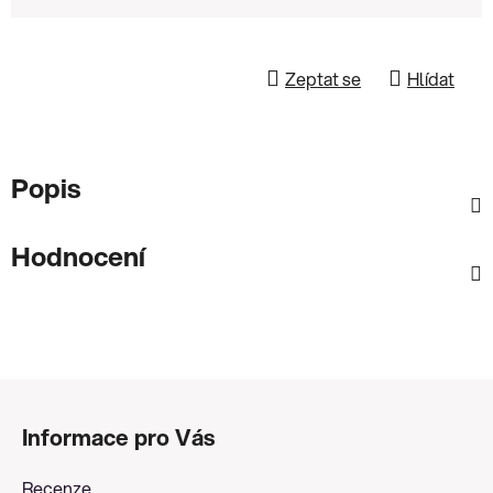
Zeptat se
Hlídat
Popis
Hodnocení
Z
á
Informace pro Vás
p
a
Recenze