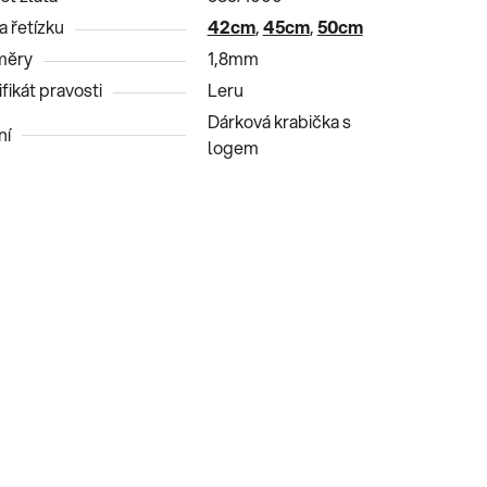
a řetízku
42cm
,
45cm
,
50cm
měry
1,8mm
fikát pravosti
Leru
Dárková krabička s
ní
logem