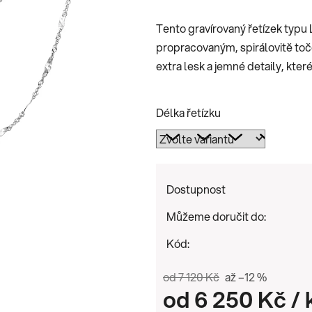
je
Tento gravírovaný řetízek typu 
0,0
propracovaným, spirálovitě to
z
extra lesk a jemné detaily, které
5
hvězdiček.
Délka řetízku
Dostupnost
Můžeme doručit do:
Kód:
od 7 120 Kč
až –12 %
od
6 250 Kč
/ 