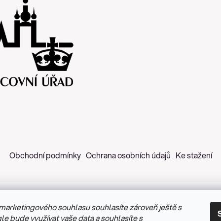
Obchodní podmínky
Ochrana osobních údajů
Ke stažení
marketingového souhlasu souhlasíte zároveň ještě s
 2026
Z&H Růžičková
. Všechna práva vyhrazena.
Upravit nastav
le bude využívat vaše data a souhlasíte s