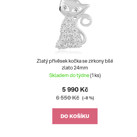
Zlatý přívěsek kočka se zirkony bílé
zlato 24mm
Skladem do týdne
(1 ks)
5 990 Kč
6 550 Kč
(–8 %)
DO KOŠÍKU