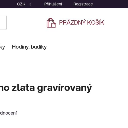
CZK
Přihlášení
Registrace
PRÁZDNÝ KOŠÍK
NÁKUPNÍ
KOŠÍK
ky
Hodiny, budíky
ého zlata gravírovaný
odnocení