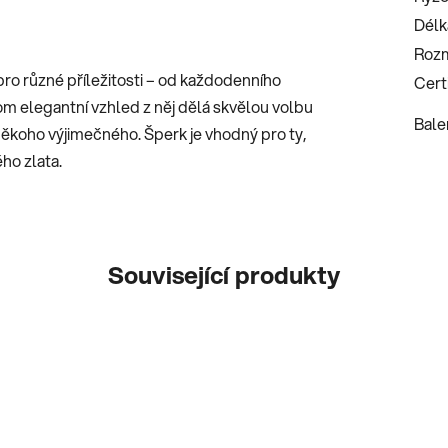
Délk
Roz
pro různé příležitosti – od každodenního
Certi
tom elegantní vzhled z něj dělá skvělou volbu
Bale
o někoho výjimečného. Šperk je vhodný pro ty,
ého zlata.
Související produkty