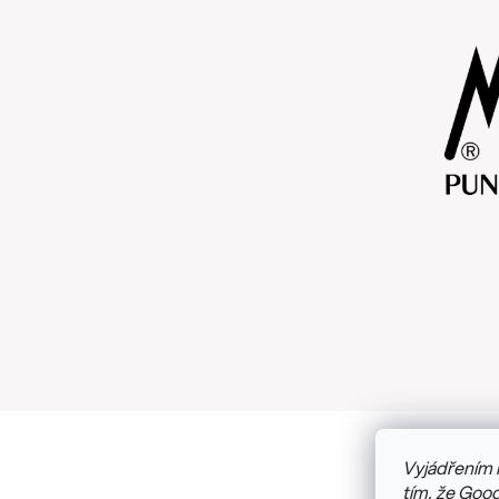
Vyjádřením 
Copyright
tím, že Goog