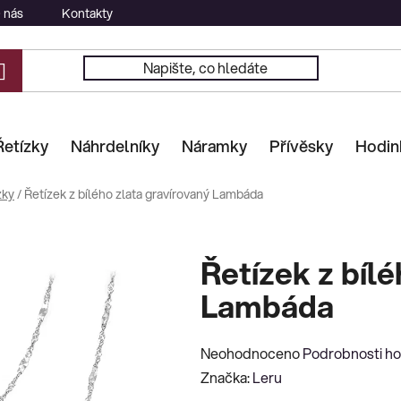
 nás
Kontakty
Řetízky
Náhrdelníky
Náramky
Přívěsky
Hodin
zky
/
Řetízek z bílého zlata gravírovaný Lambáda
Řetízek z bíl
Lambáda
Průměrné
Neohodnoceno
Podrobnosti h
hodnocení
Značka:
Leru
produktu