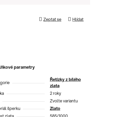
Zeptat se
Hlídat
lňkové parametry
Řetízky z bílého
gorie
zlata
ka
2 roky
Zvolte variantu
riál šperku
Zlato
st zlata
585/1000