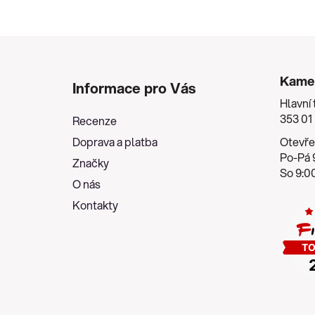
Z
á
Kame
Informace pro Vás
p
Hlavní 
a
353 01
Recenze
t
Doprava a platba
Otevře
í
Po-Pá 9
Značky
So 9:00
O nás
Kontakty