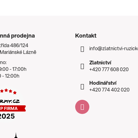
nná prodejna
Kontakt
třída 486/124
info
@
zlatnictvi-ruzic
 Mariánské Lázně
no:
Zlatnictví
:00 - 17:00h
+420 777 608 020
 - 12:00h
Hodinářství
+420 774 402 020