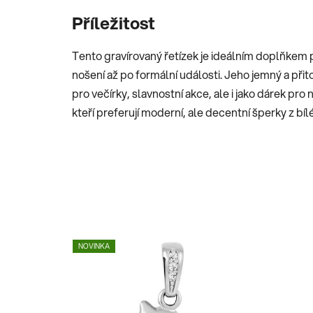
Příležitost
Tento gravírovaný řetízek je ideálním doplňkem 
nošení až po formální události. Jeho jemný a při
pro večírky, slavnostní akce, ale i jako dárek pr
kteří preferují moderní, ale decentní šperky z bíl
NOVINKA