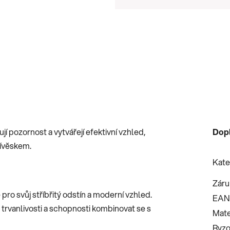
Měrná cena:
í pozornost a vytvářejí efektivní vzhled,
Dop
řívěskem.
Kate
Záru
 pro svůj stříbřitý odstín a moderní vzhled.
EAN
, trvanlivosti a schopnosti kombinovat se s
Mate
Ryzo