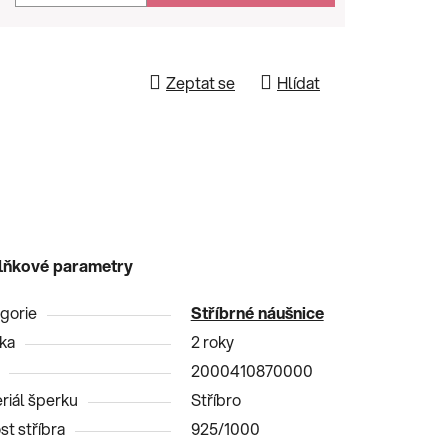
Zeptat se
Hlídat
lňkové parametry
gorie
Stříbrné náušnice
ka
2 roky
2000410870000
riál šperku
Stříbro
st stříbra
925/1000