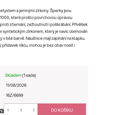
etystem a jemnými zirkony. Šperky jsou
5/1000, které prošlo povrchovou úpravou
roti zčernání, zežloutnutí i poškrábání. Přívěšek
ým syntetickým zirkonem, který je navíc olemován
y v bílé barvě. Náušnice mají zapínání na klapku.
 přídavek niklu, mohou je bez obav nosit i
Skladem
(1 sada)
11/08/2026
16Z/6699
da
DO KOŠÍKU