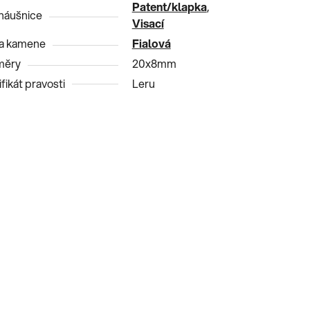
Patent/klapka
,
náušnice
Visací
a kamene
Fialová
měry
20x8mm
fikát pravosti
Leru