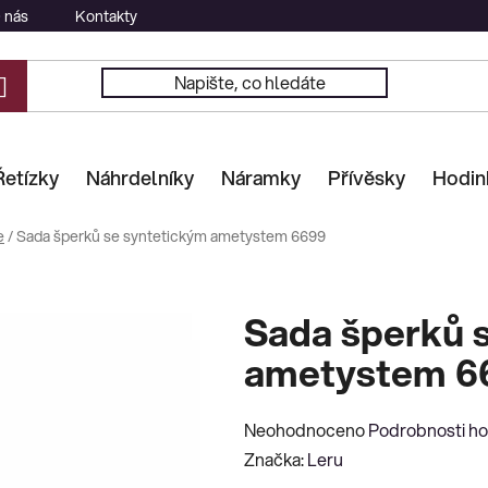
 nás
Kontakty
Řetízky
Náhrdelníky
Náramky
Přívěsky
Hodin
e
/
Sada šperků se syntetickým ametystem 6699
Sada šperků 
ametystem 6
Průměrné
Neohodnoceno
Podrobnosti h
hodnocení
Značka:
Leru
produktu