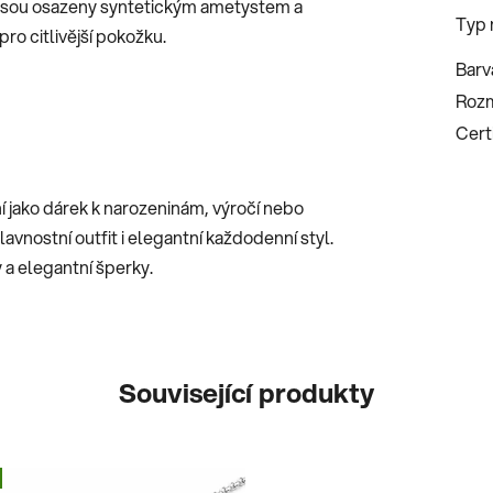
y jsou osazeny syntetickým ametystem a
Typ 
pro citlivější pokožku.
Barv
Roz
Certi
 jako dárek k narozeninám, výročí nebo
vnostní outfit i elegantní každodenní styl.
 a elegantní šperky.
Související produkty