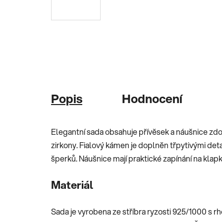
Popis
Hodnocení
Elegantní sada obsahuje přívěsek a náušnice z
zirkony. Fialový kámen je doplněn třpytivými deta
šperků. Náušnice mají praktické zapínání na klap
Materiál
Sada je vyrobena ze stříbra ryzosti 925/1000 s 