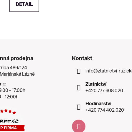
DETAIL
nná prodejna
Kontakt
třída 486/124
info
@
zlatnictvi-ruzic
 Mariánské Lázně
no:
Zlatnictví
:00 - 17:00h
+420 777 608 020
 - 12:00h
Hodinářství
+420 774 402 020