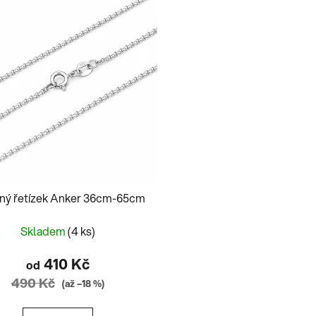
rný řetízek Anker 36cm-65cm
Skladem
(4 ks)
410 Kč
od
490 Kč
(až –18 %)