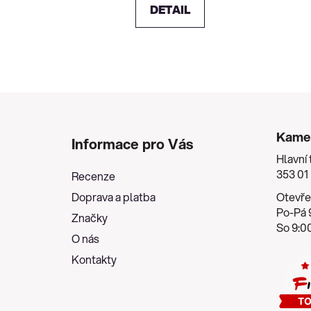
DETAIL
Z
á
Kame
Informace pro Vás
p
Hlavní 
a
353 01
Recenze
t
Doprava a platba
Otevře
í
Po-Pá 9
Značky
So 9:00
O nás
Kontakty