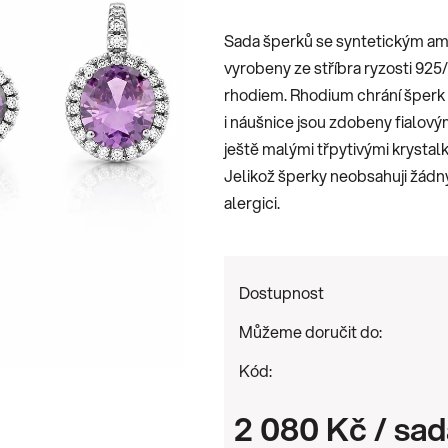
je
Sada šperků se syntetickým am
0,0
vyrobeny ze stříbra ryzosti 92
z
rhodiem. Rhodium chrání šperk p
5
i náušnice jsou zdobeny fialov
hvězdiček.
ještě malými třpytivými krystalk
Jelikož šperky neobsahuji žádný
alergici.
Dostupnost
Můžeme doručit do:
Kód:
2 080 Kč
/ sa