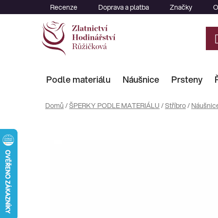
Přejít
Recenze
Doprava a platba
Značky
O
na
obsah
Podle materiálu
Náušnice
Prsteny
Domů
/
ŠPERKY PODLE MATERIÁLU
/
Stříbro
/
Náušnic