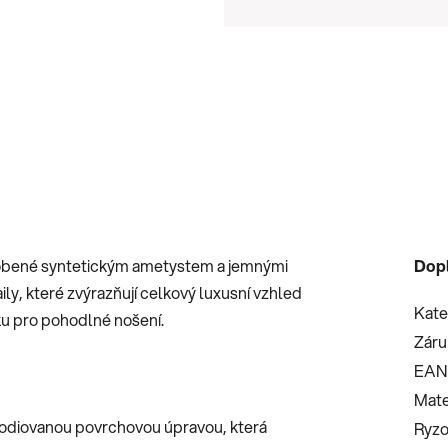
Měrná cena:
dobené syntetickým ametystem a jemnými
Dop
ily, které zvýrazňují celkový luxusní vzhled
Kate
ku pro pohodlné nošení.
Záru
EAN
Mate
rhodiovanou povrchovou úpravou, která
Ryzo