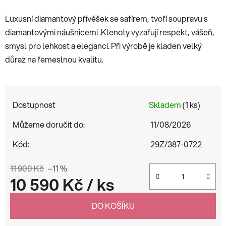
Luxusní diamantový přívěšek se safírem, tvoří soupravu s
diamantovými náušnicemi .Klenoty vyzařují respekt, vášeň,
smysl pro lehkost a eleganci. Při výrobě je kladen velký
důraz na řemeslnou kvalitu.
Dostupnost
Skladem
(1 ks)
Můžeme doručit do:
11/08/2026
Kód:
29Z/387-0722
11 900 Kč
–11 %
10 590 Kč
/ ks
Měrná cena:
DO KOŠÍKU