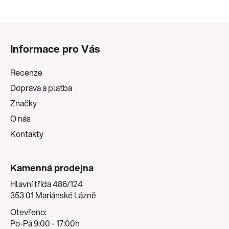
Z
á
Informace pro Vás
p
a
Recenze
t
Doprava a platba
í
Značky
O nás
Kontakty
Kamenná prodejna
Hlavní třída 486/124
353 01 Mariánské Lázně
Otevřeno:
Po-Pá 9:00 - 17:00h