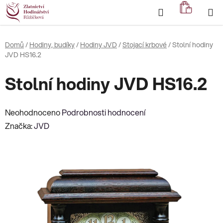
Přejít
Hledat
NÁKUP
na
KOŠÍK
obsah
Domů
/
Hodiny, budíky
/
Hodiny JVD
/
Stojací krbové
/
Stolní hodiny
JVD HS16.2
Stolní hodiny JVD HS16.2
Průměrné
Neohodnoceno
Podrobnosti hodnocení
hodnocení
Značka:
JVD
produktu
je
0,0
z
5
hvězdiček.