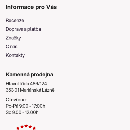
á
Informace pro Vás
p
a
Recenze
t
Doprava a platba
í
Značky
O nás
Kontakty
Kamenná prodejna
Hlavní třída 486/124
353 01 Mariánské Lázně
Otevřeno:
Po-Pá 9:00 - 17:00h
So 9:00 - 12:00h