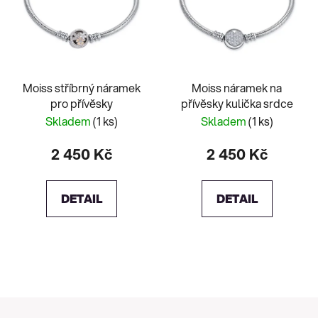
Moiss stříbrný náramek
Moiss náramek na
pro přívěsky
přívěsky kulička srdce
Skladem
(1 ks)
Skladem
(1 ks)
2 450 Kč
2 450 Kč
DETAIL
DETAIL
Z