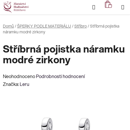
Přejít
Hledat
NÁKUP
na
KOŠÍK
obsah
Domů
/
ŠPERKY PODLE MATERIÁLU
/
Stříbro
/
Stříbrná pojistka
náramku modré zirkony
Stříbrná pojistka náramku
modré zirkony
Průměrné
Neohodnoceno
Podrobnosti hodnocení
hodnocení
Značka:
Leru
produktu
je
0,0
z
5