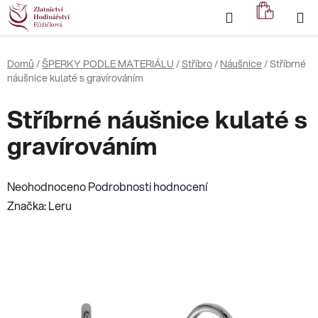
Přejít
Hledat
NÁKUP
na
KOŠÍK
obsah
Domů
/
ŠPERKY PODLE MATERIÁLU
/
Stříbro
/
Náušnice
/
Stříbrné
náušnice kulaté s gravírováním
Stříbrné náušnice kulaté s
gravírováním
Průměrné
Neohodnoceno
Podrobnosti hodnocení
hodnocení
Značka:
Leru
produktu
je
0,0
z
5