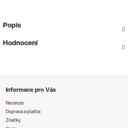
Popis
Hodnocení
Z
á
Informace pro Vás
p
a
Recenze
t
Doprava a platba
í
Značky