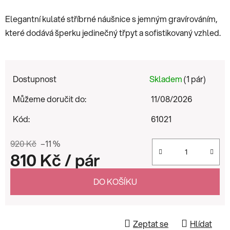
Elegantní kulaté stříbrné náušnice s jemným gravírováním,
které dodává šperku jedinečný třpyt a sofistikovaný vzhled.
Dostupnost
Skladem
(1 pár)
Můžeme doručit do:
11/08/2026
Kód:
61021
920 Kč
–11 %
810 Kč
/ pár
Měrná cena:
DO KOŠÍKU
Zeptat se
Hlídat