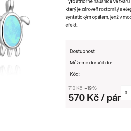
Tyto stříbrné náušnice ve tvar
0,0
který je zároveň roztomilý a ele
z
syntetickým opálem, jenž v modr
5
efekt.
hvězdiček.
Dostupnost
Můžeme doručit do:
Kód:
710 Kč
–19 %
570 Kč
/ pár
Měrná cena: