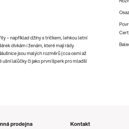
Roz
Osaz
Povr
Certi
ty – například džíny s tričkem, lehkou letní
Bale
dárek dívkám i ženám, které mají rády
Náušnice jsou malých rozměrů (cca osmi až
 ušní lalůčky či jako první šperk pro mladší
nná prodejna
Kontakt