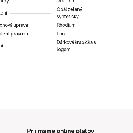
měry
14x11mm
Opál zelený
ení
syntetický
chová úprava
Rhodium
fikát pravosti
Leru
Dárková krabička s
ní
logem
Přijímáme online platby