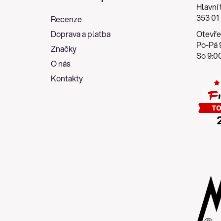
p
Hlavní 
a
353 01
Recenze
t
Doprava a platba
Otevře
í
Po-Pá 9
Značky
So 9:00
O nás
Kontakty