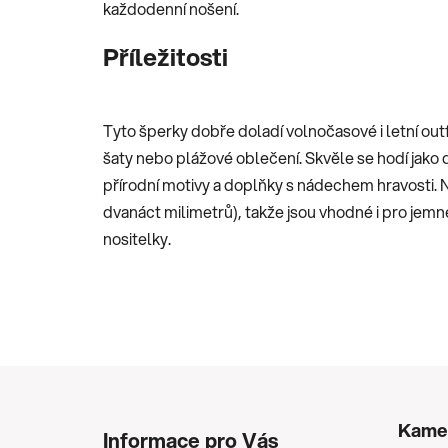
každodenní nošení.
Příležitosti
Tyto šperky dobře doladí volnočasové i letní outfi
šaty nebo plážové oblečení. Skvěle se hodí jako 
přírodní motivy a doplňky s nádechem hravosti. 
dvanáct milimetrů), takže jsou vhodné i pro jemné
nositelky.
Z
á
Kame
Informace pro Vás