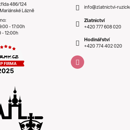
třída 486/124
info
@
zlatnictvi-ruzic
 Mariánské Lázně
no:
Zlatnictví
:00 - 17:00h
+420 777 608 020
 - 12:00h
Hodinářství
+420 774 402 020