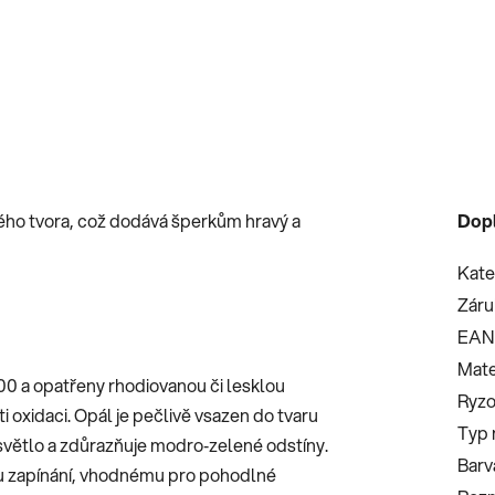
ého tvora, což dodává šperkům hravý a
Dop
Kate
Záru
EAN
Mate
00 a opatřeny rhodiovanou či lesklou
Ryzo
 oxidaci. Opál je pečlivě vsazen do tvaru
Typ 
světlo a zdůrazňuje modro‑zelené odstíny.
Barv
u zapínání, vhodnému pro pohodlné