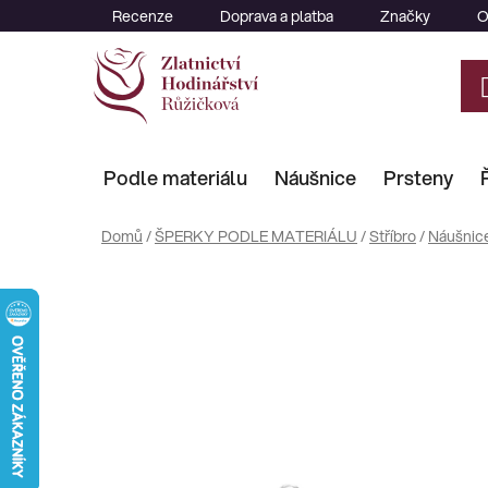
Přejít
Recenze
Doprava a platba
Značky
O
na
obsah
Podle materiálu
Náušnice
Prsteny
Domů
/
ŠPERKY PODLE MATERIÁLU
/
Stříbro
/
Náušnic