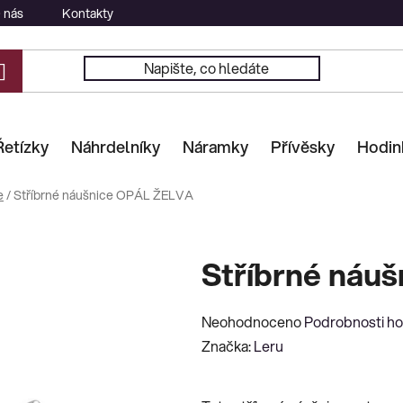
 nás
Kontakty
Řetízky
Náhrdelníky
Náramky
Přívěsky
Hodin
e
/
Stříbrné náušnice OPÁL ŽELVA
Stříbrné náu
Průměrné
Neohodnoceno
Podrobnosti h
hodnocení
Značka:
Leru
produktu
je