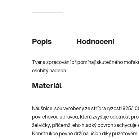
Popis
Hodnocení
Tvar a zpracování připomínají skutečného mořsk
osobitý nádech.
Materiál
Náušnice jsou vyrobeny ze stříbra ryzosti 925/10
povrchovou úpravou, která zvyšuje odolnost proti
želvičky, přičemž jeho hladký povrch zachycuje 
Konstrukce pevně drží na uších díky puzetovém