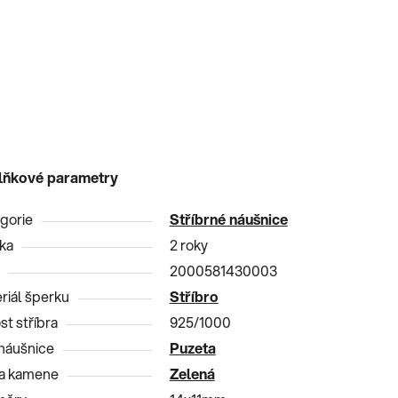
lňkové parametry
gorie
Stříbrné náušnice
ka
2 roky
2000581430003
riál šperku
Stříbro
st stříbra
925/1000
náušnice
Puzeta
a kamene
Zelená