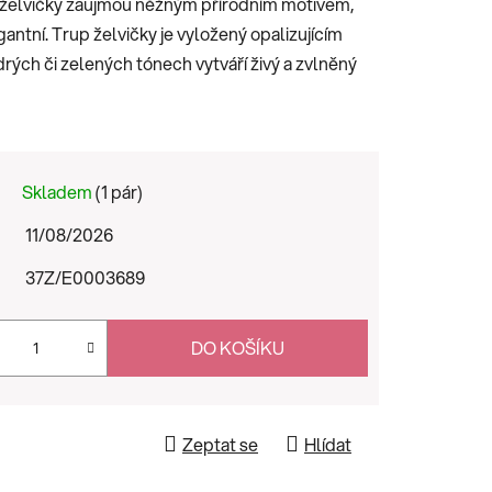
u želvičky zaujmou něžným přírodním motivem,
gantní. Trup želvičky je vyložený opalizujícím
ých či zelených tónech vytváří živý a zvlněný
Skladem
(1 pár)
11/08/2026
37Z/E0003689
DO KOŠÍKU
Zeptat se
Hlídat