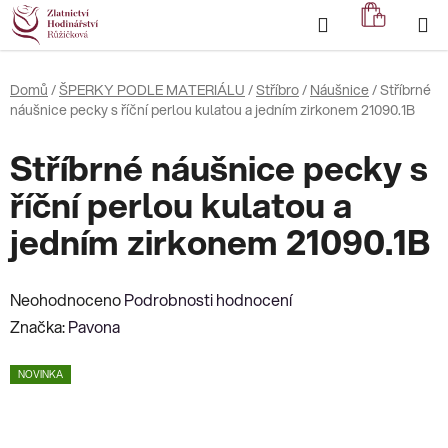
Přejít
Hledat
NÁKUP
na
KOŠÍK
obsah
Domů
/
ŠPERKY PODLE MATERIÁLU
/
Stříbro
/
Náušnice
/
Stříbrné
náušnice pecky s říční perlou kulatou a jedním zirkonem 21090.1B
Stříbrné náušnice pecky s
říční perlou kulatou a
jedním zirkonem 21090.1B
Průměrné
Neohodnoceno
Podrobnosti hodnocení
hodnocení
Značka:
Pavona
produktu
NOVINKA
je
0,0
z