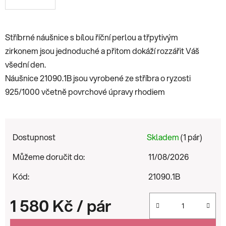
Stříbrné náušnice s bílou říční perlou a třpytivým
zirkonem jsou jednoduché a přitom dokáží rozzářit Váš
všední den.
Náušnice 21090.1B jsou vyrobené ze stříbra o ryzosti
925/1000 včetně povrchové úpravy rhodiem
Dostupnost
Skladem
(1 pár)
Můžeme doručit do:
11/08/2026
Kód:
21090.1B
1 580 Kč
/ pár
Měrná cena: