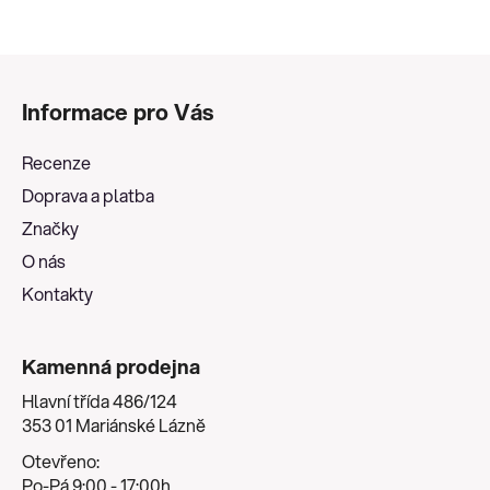
Z
á
Informace pro Vás
p
a
Recenze
t
Doprava a platba
í
Značky
O nás
Kontakty
Kamenná prodejna
Hlavní třída 486/124
353 01 Mariánské Lázně
Otevřeno:
Po-Pá 9:00 - 17:00h