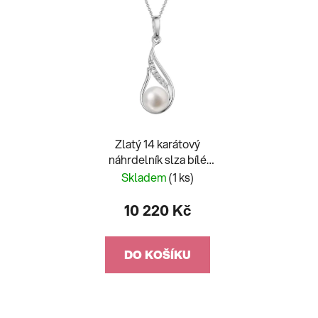
Zlatý 14 karátový
náhrdelník slza bílé
zlato s bílou říční perlou
Skladem
(1 ks)
a brilianty 82PB00042
10 220 Kč
DO KOŠÍKU