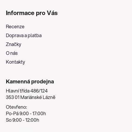
Z
á
Informace pro Vás
p
a
Recenze
t
Doprava a platba
í
Značky
O nás
Kontakty
Kamenná prodejna
Hlavní třída 486/124
353 01 Mariánské Lázně
Otevřeno:
Po-Pá 9:00 - 17:00h
So 9:00 - 12:00h