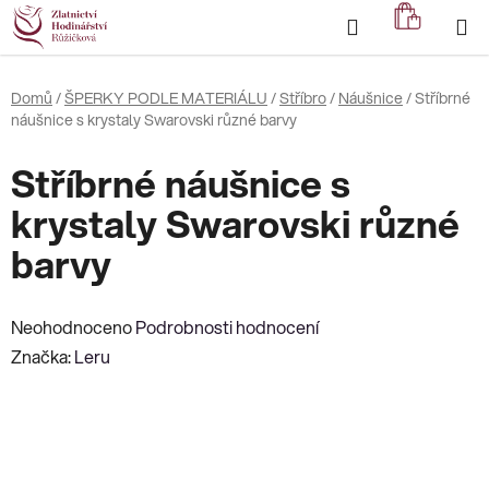
Přejít
Hledat
NÁKUP
na
KOŠÍK
obsah
Domů
/
ŠPERKY PODLE MATERIÁLU
/
Stříbro
/
Náušnice
/
Stříbrné
náušnice s krystaly Swarovski různé barvy
Stříbrné náušnice s
krystaly Swarovski různé
barvy
Průměrné
Neohodnoceno
Podrobnosti hodnocení
hodnocení
Značka:
Leru
produktu
je
0,0
z