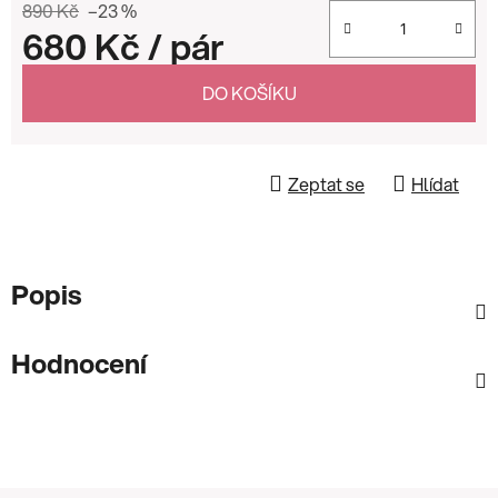
890 Kč
–23 %
680 Kč
/ pár
Měrná cena:
DO KOŠÍKU
Zeptat se
Hlídat
Popis
Hodnocení