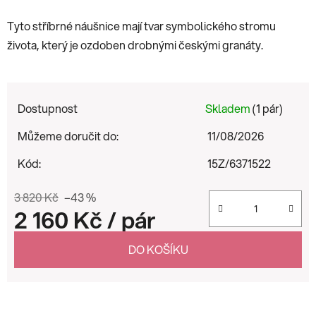
Tyto stříbrné náušnice mají tvar symbolického stromu
života, který je ozdoben drobnými českými granáty.
Dostupnost
Skladem
(1 pár)
Můžeme doručit do:
11/08/2026
Kód:
15Z/6371522
3 820 Kč
–43 %
2 160 Kč
/ pár
Měrná cena:
DO KOŠÍKU