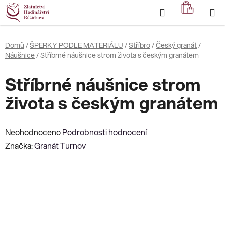
Přejít
Hledat
NÁKUP
na
KOŠÍK
obsah
Domů
/
ŠPERKY PODLE MATERIÁLU
/
Stříbro
/
Český granát
/
Náušnice
/
Stříbrné náušnice strom života s českým granátem
Stříbrné náušnice strom
života s českým granátem
Průměrné
Neohodnoceno
Podrobnosti hodnocení
hodnocení
Značka:
Granát Turnov
produktu
je
0,0
z
5