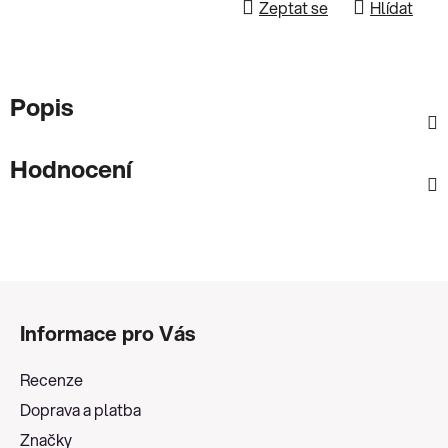
Zeptat se
Hlídat
Popis
Hodnocení
Z
á
Informace pro Vás
p
a
Recenze
t
Doprava a platba
í
Značky