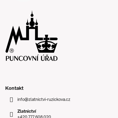
Kontakt
info
@
zlatnictvi-ruzickova.cz
Zlatnictví
+420 777 608 020