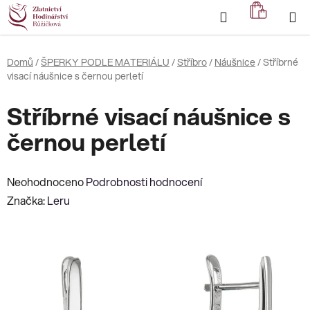
Přejít
Hledat
NÁKUP
na
KOŠÍK
obsah
Domů
/
ŠPERKY PODLE MATERIÁLU
/
Stříbro
/
Náušnice
/
Stříbrné
visací náušnice s černou perletí
Stříbrné visací náušnice s
černou perletí
Průměrné
Neohodnoceno
Podrobnosti hodnocení
hodnocení
Značka:
Leru
produktu
je
0,0
z
5