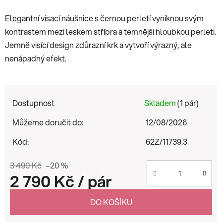
Elegantní visací náušnice s černou perletí vyniknou svým
kontrastem mezi leskem stříbra a temnější hloubkou perleti.
Jemně visící design zdůrazní krk a vytvoří výrazný, ale
nenápadný efekt.
Dostupnost
Skladem
(1 pár)
Můžeme doručit do:
12/08/2026
Kód:
62Z/11739.3
3 490 Kč
–20 %
2 790 Kč
/ pár
Měrná cena:
DO KOŠÍKU