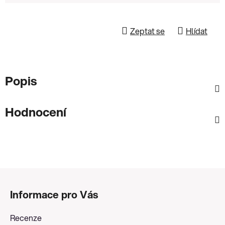
Zeptat se
Hlídat
Popis
Hodnocení
Z
á
Informace pro Vás
p
a
Recenze