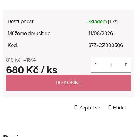
Dostupnost
Skladem
(1 ks)
Můžeme doručit do:
11/08/2026
Kód:
37Z/CZ000506
810 Kč
–16 %
680 Kč
/ ks
Měrná cena:
DO KOŠÍKU
Zeptat se
Hlídat