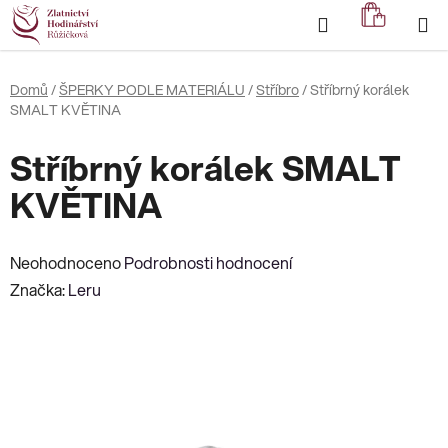
Přejít
Hledat
NÁKUP
na
KOŠÍK
obsah
Domů
/
ŠPERKY PODLE MATERIÁLU
/
Stříbro
/
Stříbrný korálek
SMALT KVĚTINA
Stříbrný korálek SMALT
KVĚTINA
Průměrné
Neohodnoceno
Podrobnosti hodnocení
hodnocení
Značka:
Leru
produktu
je
0,0
z
5