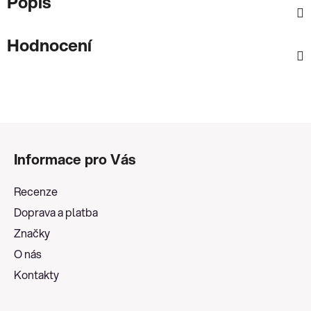
Popis
Hodnocení
Z
á
Informace pro Vás
p
a
Recenze
t
Doprava a platba
í
Značky
O nás
Kontakty