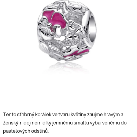
hvězdiček.
Tento stříbrný korálek ve tvaru květiny zaujme hravým a
ženským dojmem díky jemnému smaltu vybarvenému do
pastelových odstínů.