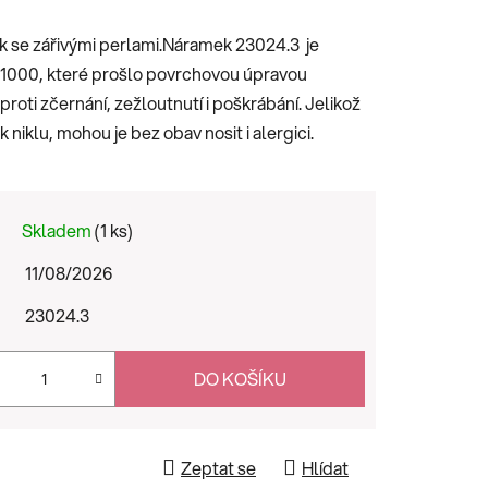
k se zářivými perlami.Náramek 23024.3 je
5/1000, které prošlo povrchovou úpravou
roti zčernání, zežloutnutí i poškrábání. Jelikož
niklu, mohou je bez obav nosit i alergici.
Skladem
(1 ks)
11/08/2026
23024.3
DO KOŠÍKU
Zeptat se
Hlídat