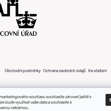
Obchodní podmínky
Ochrana osobních údajů
Ke stažení
marketingového souhlasu souhlasíte zároveň ještě s
 2026
Z&H Růžičková
. Všechna práva vyhrazena.
Upravit nastav
le bude využívat vaše data a souhlasíte s
vanou reklamou.