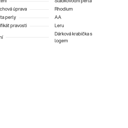
ení
Sladkovodní perla
chová úprava
Rhodium
ita perly
AA
fikát pravosti
Leru
Dárková krabička s
ní
logem