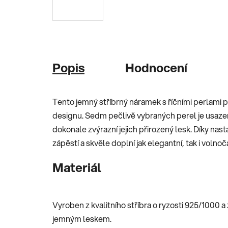
Popis
Hodnocení
Tento jemný stříbrný náramek s říčními perlami
designu. Sedm pečlivě vybraných perel je usaze
dokonale zvýrazní jejich přirozený lesk. Díky nas
zápěstí a skvěle doplní jak elegantní, tak i volnoč
Materiál
Vyroben z kvalitního stříbra o ryzosti 925/1000 a
jemným leskem.