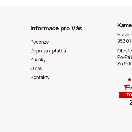
Z
á
Kame
Informace pro Vás
p
Hlavní 
a
353 01
Recenze
t
Doprava a platba
Otevře
í
Po-Pá 9
Značky
So 9:00
O nás
Kontakty