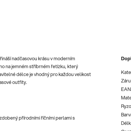
 přináší nadčasovou krásu v moderním
Dop
no na jemném stříbrném řetízku, který
Kate
tavitelné délce je vhodný pro každou velikost
Záru
asové outfity.
EAN
Mate
Ryzo
Barv
 zdobený přírodními říčními perlami s
Délk