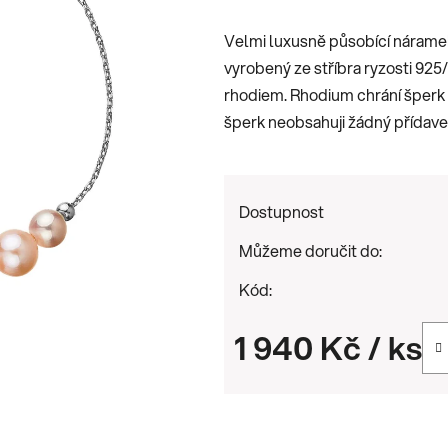
je
Velmi luxusně působící nárame
0,0
vyrobený ze stříbra ryzosti 92
z
rhodiem. Rhodium chrání šperk p
5
šperk neobsahuji žádný přídavek 
hvězdiček.
Dostupnost
Můžeme doručit do:
Kód:
1 940 Kč
/ ks
Měrná cena: