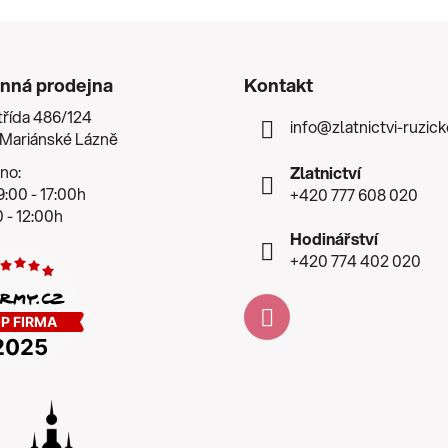
nná prodejna
Kontakt
třída 486/124
info
@
zlatnictvi-ruzic
 Mariánské Lázně
no:
Zlatnictví
:00 - 17:00h
+420 777 608 020
 - 12:00h
Hodinářství
+420 774 402 020