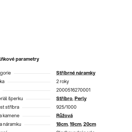
lňkové parametry
gorie
Stříbrné náramky
ka
2 roky
2000516270001
riál šperku
Stříbro
,
Perly
st stříbra
925/1000
a kamene
Růžová
a náramku
18cm
,
19cm
,
20cm