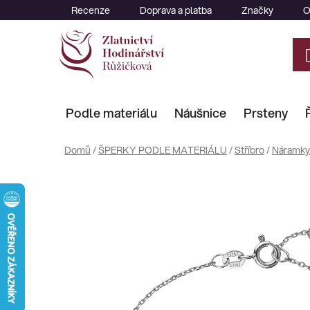
Přejít
Recenze
Doprava a platba
Značky
O
na
obsah
Podle materiálu
Náušnice
Prsteny
Domů
/
ŠPERKY PODLE MATERIÁLU
/
Stříbro
/
Náramky