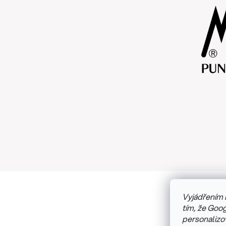
Vyjádřením 
Copyright
tím, že Goog
personalizo