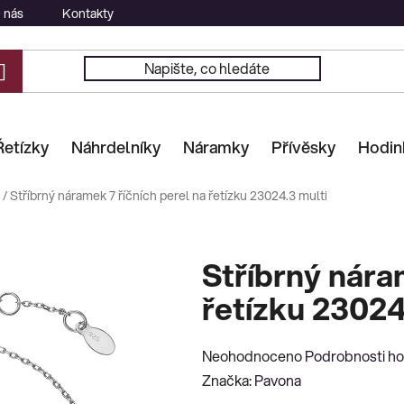
 nás
Kontakty
Řetízky
Náhrdelníky
Náramky
Přívěsky
Hodin
/
Stříbrný náramek 7 říčních perel na řetízku 23024.3 multi
Stříbrný nára
řetízku 23024
Průměrné
Neohodnoceno
Podrobnosti h
hodnocení
Značka:
Pavona
produktu