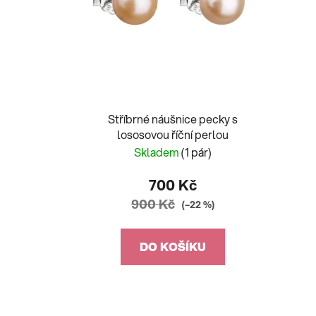
Stříbrné náušnice pecky s
lososovou říční perlou
Skladem
(1 pár)
700 Kč
900 Kč
(–22 %)
DO KOŠÍKU