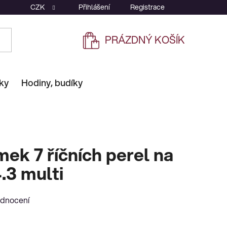
CZK
Přihlášení
Registrace
PRÁZDNÝ KOŠÍK
NÁKUPNÍ
KOŠÍK
ky
Hodiny, budíky
mek 7 říčních perel na
.3 multi
odnocení