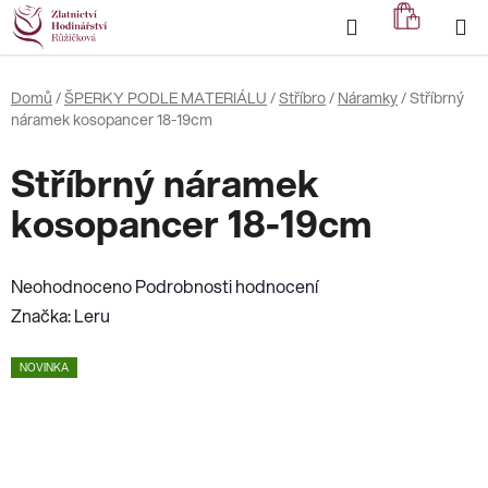
Přejít
Hledat
NÁKUP
na
KOŠÍK
obsah
Domů
/
ŠPERKY PODLE MATERIÁLU
/
Stříbro
/
Náramky
/
Stříbrný
náramek kosopancer 18-19cm
Stříbrný náramek
kosopancer 18-19cm
Průměrné
Neohodnoceno
Podrobnosti hodnocení
hodnocení
Značka:
Leru
produktu
NOVINKA
je
0,0
z
5