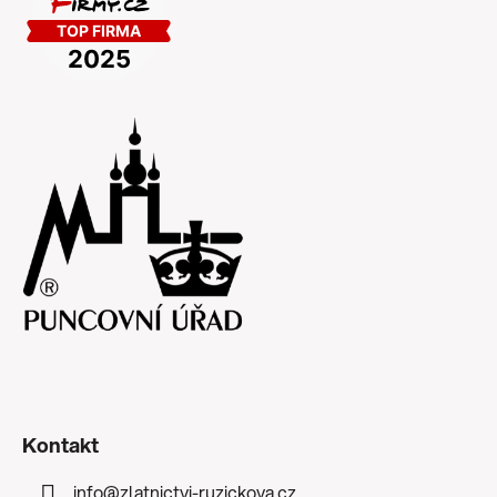
Kontakt
info
@
zlatnictvi-ruzickova.cz