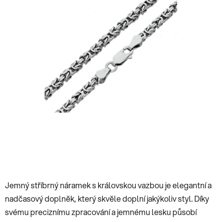
hvězdiček.
Jemný stříbrný náramek s královskou vazbou je elegantní a
nadčasový doplněk, který skvěle doplní jakýkoliv styl. Díky
svému preciznímu zpracování a jemnému lesku působí