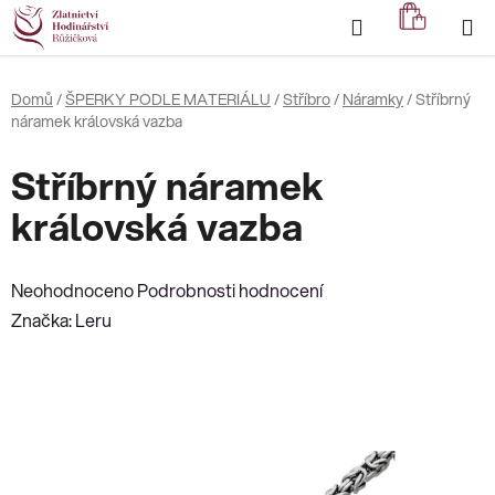
Přejít
Hledat
NÁKUP
na
KOŠÍK
obsah
Domů
/
ŠPERKY PODLE MATERIÁLU
/
Stříbro
/
Náramky
/
Stříbrný
náramek královská vazba
Stříbrný náramek
královská vazba
Průměrné
Neohodnoceno
Podrobnosti hodnocení
hodnocení
Značka:
Leru
produktu
je
0,0
z
5