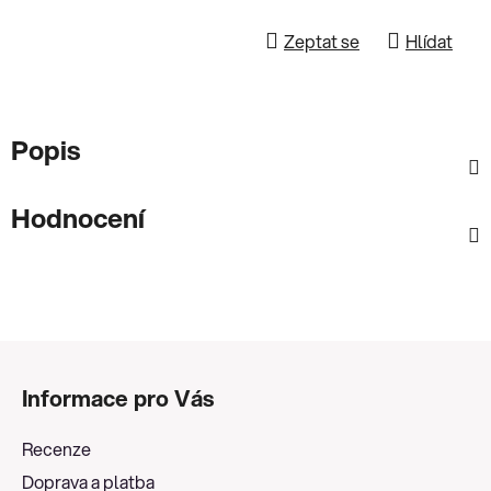
Zeptat se
Hlídat
Popis
Hodnocení
Z
á
Informace pro Vás
p
a
Recenze
t
Doprava a platba