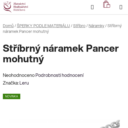
Přejít
Hledat
NÁKUP
na
KOŠÍK
obsah
Domů
/
ŠPERKY PODLE MATERIÁLU
/
Stříbro
/
Náramky
/
Stříbrný
náramek Pancer mohutný
Stříbrný náramek Pancer
mohutný
Průměrné
Neohodnoceno
Podrobnosti hodnocení
hodnocení
Značka:
Leru
produktu
NOVINKA
je
0,0
z
5