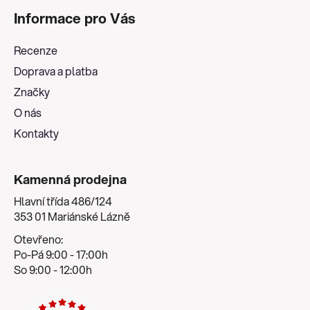
á
Informace pro Vás
p
a
Recenze
t
Doprava a platba
í
Značky
O nás
Kontakty
Kamenná prodejna
Hlavní třída 486/124
353 01 Mariánské Lázně
Otevřeno:
Po-Pá 9:00 - 17:00h
So 9:00 - 12:00h