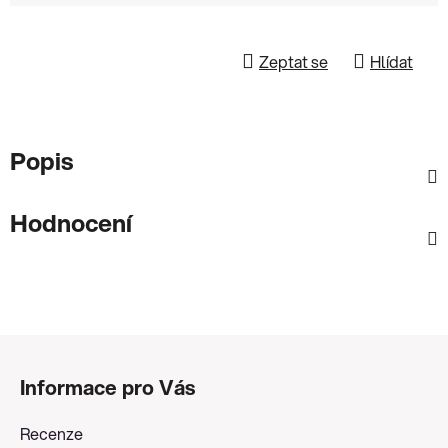
Zeptat se
Hlídat
Popis
Hodnocení
Z
á
Informace pro Vás
p
a
Recenze