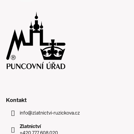
Kontakt
info
@
zlatnictvi-ruzickova.cz
Zlatnictví
+420 777 608 020