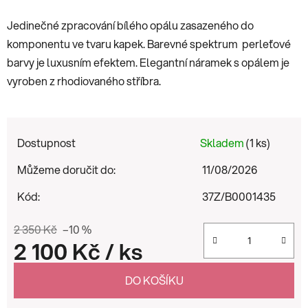
Jedinečné zpracování bílého opálu zasazeného do
komponentu ve tvaru kapek. Barevné spektrum perleťové
barvy je luxusním efektem. Elegantní náramek s opálem je
vyroben z rhodiovaného stříbra.
Dostupnost
Skladem
(1 ks)
Můžeme doručit do:
11/08/2026
Kód:
37Z/B0001435
2 350 Kč
–10 %
2 100 Kč
/ ks
Měrná cena:
DO KOŠÍKU