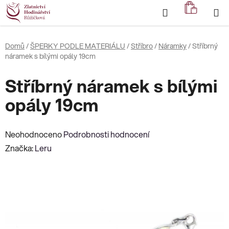
Přejít
Hledat
NÁKUP
na
KOŠÍK
obsah
Domů
/
ŠPERKY PODLE MATERIÁLU
/
Stříbro
/
Náramky
/
Stříbrný
náramek s bílými opály 19cm
Stříbrný náramek s bílými
opály 19cm
Průměrné
Neohodnoceno
Podrobnosti hodnocení
hodnocení
Značka:
Leru
produktu
je
0,0
z
5