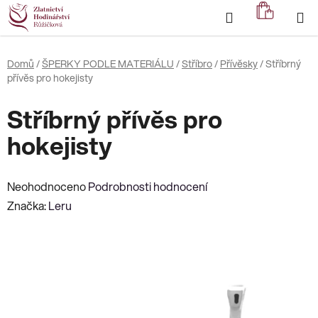
Přejít
Hledat
NÁKUP
na
KOŠÍK
obsah
Domů
/
ŠPERKY PODLE MATERIÁLU
/
Stříbro
/
Přívěsky
/
Stříbrný
přívěs pro hokejisty
Stříbrný přívěs pro
hokejisty
Průměrné
Neohodnoceno
Podrobnosti hodnocení
hodnocení
Značka:
Leru
produktu
je
0,0
z
5