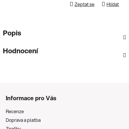
Zeptat se
Hlídat
Popis
Hodnocení
Z
á
Informace pro Vás
p
a
Recenze
t
Doprava a platba
í
Značky