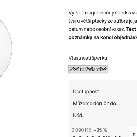
je
Vytvořte si jedinečný šperk s 
0,0
tvaru větší placky ze stříbra je j
z
datum nebo osobní vzkaz.
Text
5
poznámky na konci objednávk
hvězdiček.
Vlastnosti šperku
Dostupnost
Můžeme doručit do:
Kód:
2 090 Kč
–35 %