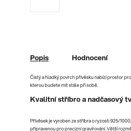
Popis
Hodnocení
Čistý a hladký povrch přívěsku nabízí prostor p
kterou budete mít stále při sobě.
Kvalitní stříbro a nadčasový t
Přívěsek je vyroben ze stříbra o ryzosti 925/100
připravenou pro precizní gravírování. Větší rozm