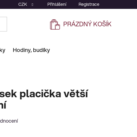
CZK
Přihlášení
Registrace
PRÁZDNÝ KOŠÍK
NÁKUPNÍ
KOŠÍK
ky
Hodiny, budíky
sek placička větší
ní
odnocení