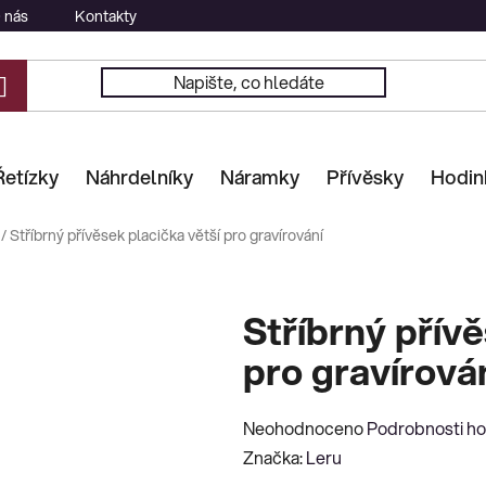
 nás
Kontakty
Řetízky
Náhrdelníky
Náramky
Přívěsky
Hodin
/
Stříbrný přívěsek placička větší pro gravírování
Stříbrný přívě
pro gravírová
Průměrné
Neohodnoceno
Podrobnosti h
hodnocení
Značka:
Leru
produktu