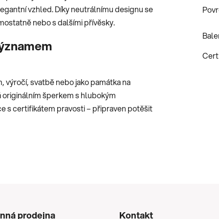
elegantní vzhled. Díky neutrálnímu designu se
Povr
mostatně nebo s dalšími přívěsky.
Bale
 významem
Certi
, výročí, svatbě nebo jako památka na
vá originálním šperkem s hlubokým
 s certifikátem pravosti – připraven potěšit
nná prodejna
Kontakt