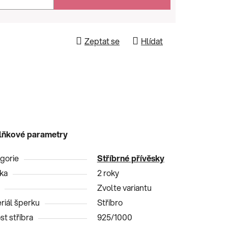
Zeptat se
Hlídat
lňkové parametry
gorie
Stříbrné přívěsky
ka
2 roky
Zvolte variantu
riál šperku
Stříbro
st stříbra
925/1000