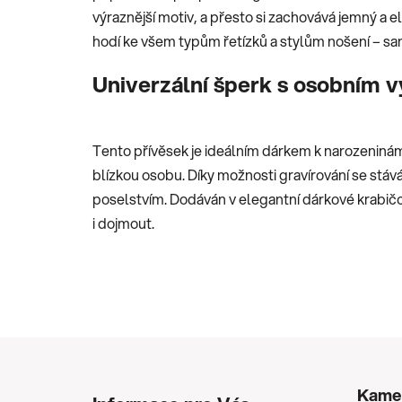
výraznější motiv, a přesto si zachovává jemný a 
hodí ke všem typům řetízků a stylům nošení – sa
Univerzální šperk s osobním
Tento přívěsek je ideálním dárkem k narozeninám
blízkou osobu. Díky možnosti gravírování se stá
poselstvím. Dodáván v elegantní dárkové krabičce
i dojmout.
Z
á
Kame