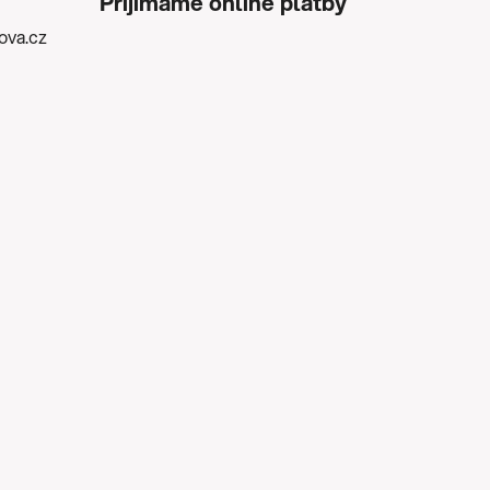
Přijímáme online platby
kova.cz