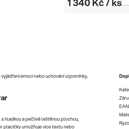
1 340 Kč
/ ks
Měrná cena:
ro vyjádření emocí nebo uchování vzpomínky,
Dop
Kate
var
Záru
EAN
Mate
0, s hladkou a pečlivě leštěnou plochou,
Ryzo
ěr placičky umožňuje více textu nebo