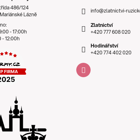
třída 486/124
info
@
zlatnictvi-ruzic
 Mariánské Lázně
no:
Zlatnictví
:00 - 17:00h
+420 777 608 020
 - 12:00h
Hodinářství
+420 774 402 020