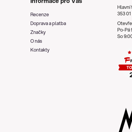
Informace pro Vás
p
Hlavní 
a
353 01
Recenze
t
Doprava a platba
Otevře
í
Po-Pá 9
Značky
So 9:00
O nás
Kontakty