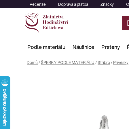
Přejít
Recenze
Doprava a platba
Značky
O
na
obsah
Podle materiálu
Náušnice
Prsteny
Domů
/
ŠPERKY PODLE MATERIÁLU
/
Stříbro
/
Přívěsky