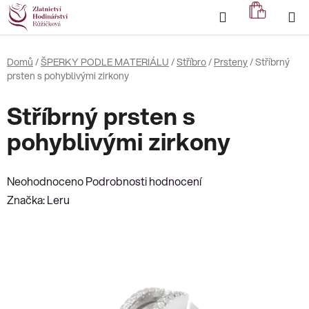
Přejít
Hledat
NÁKUP
na
KOŠÍK
obsah
Domů
/
ŠPERKY PODLE MATERIÁLU
/
Stříbro
/
Prsteny
/
Stříbrný
prsten s pohyblivými zirkony
Stříbrný prsten s
pohyblivými zirkony
Průměrné
Neohodnoceno
Podrobnosti hodnocení
hodnocení
Značka:
Leru
produktu
je
0,0
z
5