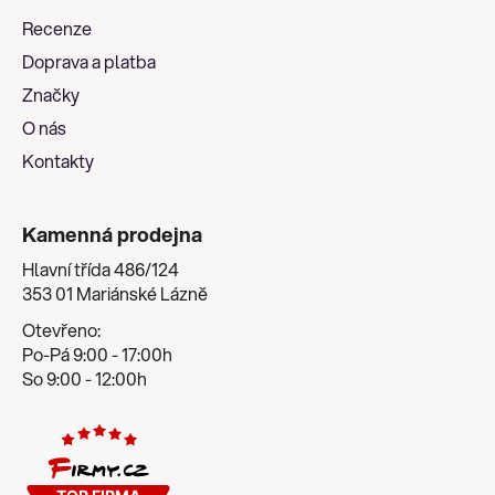
a
Recenze
t
Doprava a platba
í
Značky
O nás
Kontakty
Kamenná prodejna
Hlavní třída 486/124
353 01 Mariánské Lázně
Otevřeno:
Po-Pá 9:00 - 17:00h
So 9:00 - 12:00h