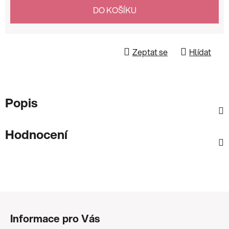
Měrná cena:
DO KOŠÍKU
Zeptat se
Hlídat
Popis
Hodnocení
Z
á
Informace pro Vás
p