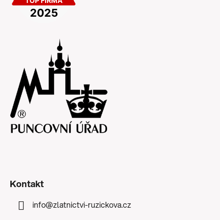
Kontakt
info
@
zlatnictvi-ruzickova.cz