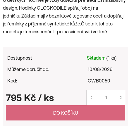
design. Hodinky CLOCKODILE splňují obojí na
jedničku.Základ mají v bezniklové legované oceli a doplňují
je řemínky z příjemné syntetické kůže.Číselník tohoto
modelu je luminiscenční - po nasvícení svítí ve tmě.
Dostupnost
Skladem
(1 ks)
Můžeme doručit do:
10/08/2026
Kód:
CWB0050
795 Kč
/ ks
Měrná cena:
DO KOŠÍKU