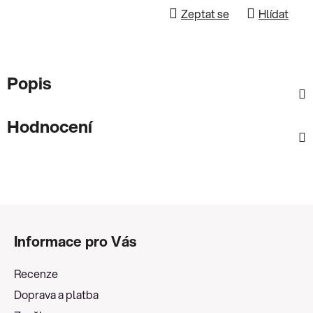
Zeptat se
Hlídat
Popis
Hodnocení
Z
á
Informace pro Vás
p
a
Recenze
t
Doprava a platba
í