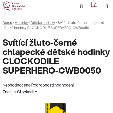
Přejít
Hledat
NÁKUP
na
KOŠÍK
obsah
Domů
/
Hodinky
/
Dětské hodinky
/
Svítící žluto-černé chlapecké
dětské hodinky CLOCKODILE SUPERHERO-CWB0050
Svítící žluto-černé
chlapecké dětské hodinky
CLOCKODILE
SUPERHERO-CWB0050
Průměrné
Neohodnoceno
Podrobnosti hodnocení
hodnocení
Značka:
Clockodile
produktu
je
0,0