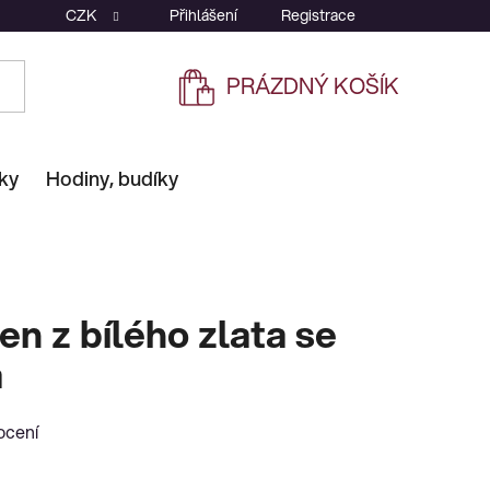
CZK
Přihlášení
Registrace
PRÁZDNÝ KOŠÍK
NÁKUPNÍ
KOŠÍK
ky
Hodiny, budíky
en z bílého zlata se
a
ocení