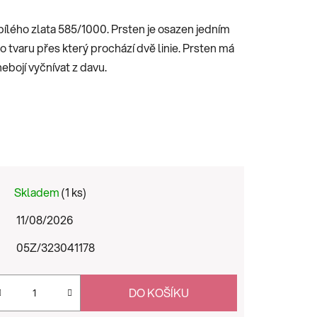
ílého zlata 585/1000. Prsten je osazen jedním
tvaru přes který prochází dvě linie. Prsten má
nebojí vyčnívat z davu.
Skladem
(1 ks)
11/08/2026
05Z/323041178
DO KOŠÍKU