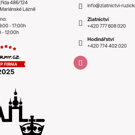
třída 486/124
info
@
zlatnictvi-ruzic
 Mariánské Lázně
no:
Zlatnictví
:00 - 17:00h
+420 777 608 020
 - 12:00h
Hodinářství
+420 774 402 020