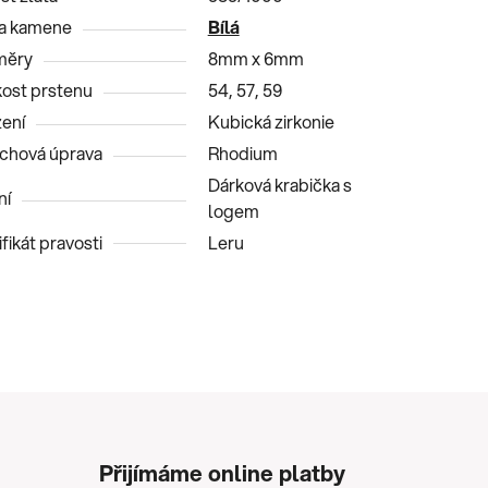
a kamene
Bílá
měry
8mm x 6mm
kost prstenu
54, 57, 59
ení
Kubická zirkonie
chová úprava
Rhodium
Dárková krabička s
ní
logem
fikát pravosti
Leru
Přijímáme online platby