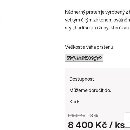
je
Nádherný prsten je vyrobený z b
2,5
velkým čirým zirkonem oválného 
z
styl, hodí se pro ženy, které se 
5
hvězdiček.
Velikost a váha prstenu
Dostupnost
Můžeme doručit do:
Kód:
9 150 Kč
–8 %
8 400 Kč
/ ks