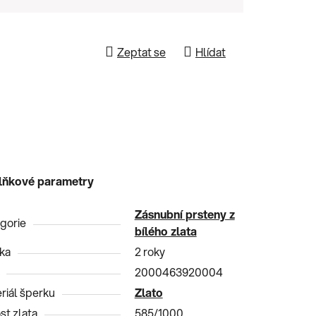
Zeptat se
Hlídat
lňkové parametry
Zásnubní prsteny z
gorie
bílého zlata
ka
2 roky
2000463920004
riál šperku
Zlato
st zlata
585/1000