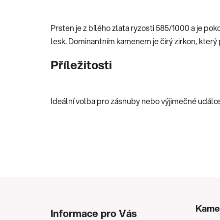
Prsten je z bílého zlata ryzosti 585/1000 a je po
lesk. Dominantním kamenem je čirý zirkon, který 
Příležitosti
Ideální volba pro zásnuby nebo výjimečné událos
Z
á
Kame
Informace pro Vás
p