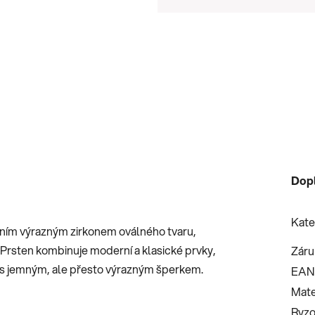
Měrná cena:
Dop
Kate
edním výrazným zirkonem oválného tvaru,
 Prsten kombinuje moderní a klasické prvky,
Záru
vu s jemným, ale přesto výrazným šperkem.
EAN
Mate
Ryzo