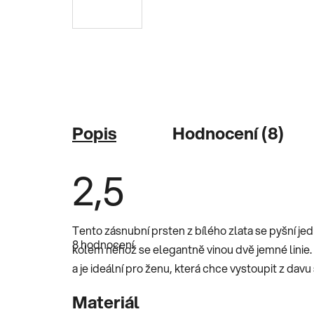
Popis
Hodnocení (8)
2,5
Průměrné
Tento zásnubní prsten z bílého zlata se pyšní j
hodnocení
8 hodnocení
produktu
kolem něhož se elegantně vinou dvě jemné linie.
je
a je ideální pro ženu, která chce vystoupit z da
2,5
z
5
Materiál
hvězdiček.