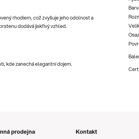
Barv
Roz
kovený rhodiem, což zvyšuje jeho odolnost a
Veli
prstenu dodává jiskřivý vzhled.
Osaz
Povr
Bale
ti, kde zanechá elegantní dojem.
Certi
nná prodejna
Kontakt