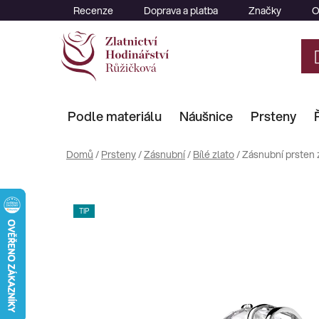
Přejít
Recenze
Doprava a platba
Značky
O
na
obsah
Podle materiálu
Náušnice
Prsteny
Domů
/
Prsteny
/
Zásnubní
/
Bílé zlato
/
Zásnubní prsten z
TIP