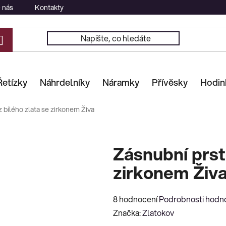
 nás
Kontakty
Řetízky
Náhrdelníky
Náramky
Přívěsky
Hodin
 bílého zlata se zirkonem Živa
Zásnubní prst
zirkonem Živ
Průměrné
8 hodnocení
Podrobnosti hodn
hodnocení
Značka:
Zlatokov
produktu