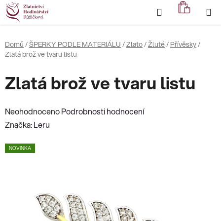
Přejít
Hledat
NÁKUP
na
KOŠÍK
obsah
Domů
/
ŠPERKY PODLE MATERIÁLU
/
Zlato
/
Žluté
/
Přívěsky
/
Zlatá brož ve tvaru listu
Zlatá brož ve tvaru listu
Průměrné
Neohodnoceno
Podrobnosti hodnocení
hodnocení
Značka:
Leru
produktu
NOVINKA
je
0,0
z
5
hvězdiček.