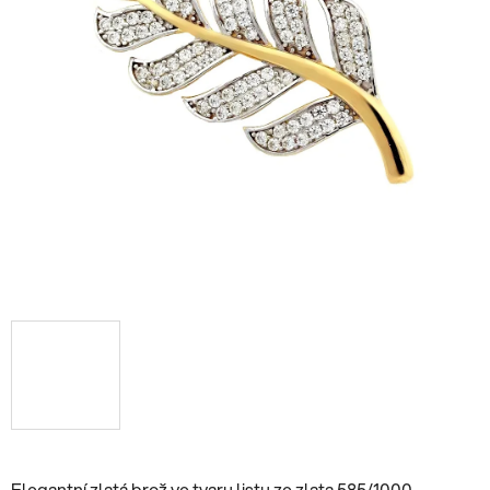
Elegantní zlatá brož ve tvaru listu ze zlata 585/1000,