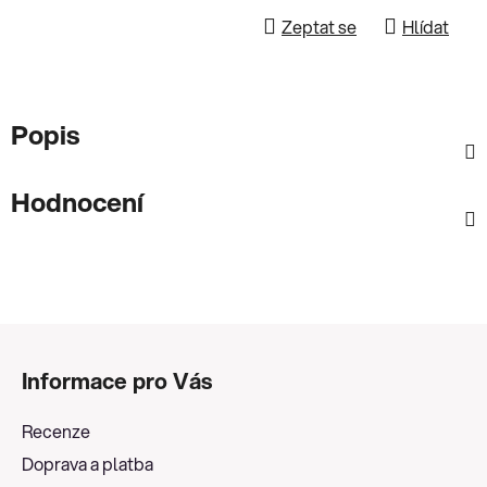
Zeptat se
Hlídat
Popis
Hodnocení
Z
á
Informace pro Vás
p
a
Recenze
t
Doprava a platba
í