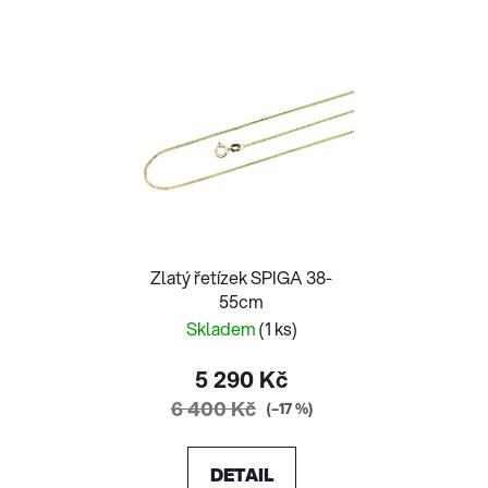
Zlatý řetízek SPIGA 38-
55cm
Skladem
(1 ks)
5 290 Kč
6 400 Kč
(–17 %)
DETAIL