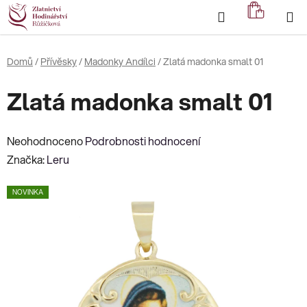
Přejít
Hledat
NÁKUP
na
KOŠÍK
obsah
Domů
/
Přívěsky
/
Madonky Andílci
/
Zlatá madonka smalt 01
Zlatá madonka smalt 01
Průměrné
Neohodnoceno
Podrobnosti hodnocení
hodnocení
Značka:
Leru
produktu
NOVINKA
je
0,0
z
5
hvězdiček.