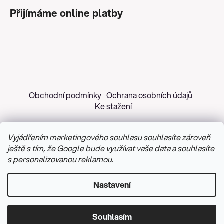
Přijímáme online platby
Obchodní podmínky
Ochrana osobních údajů
Ke stažení
Vyjádřením marketingového souhlasu souhlasíte zároveň
ještě s tím, že Google bude využívat vaše data a souhlasíte
s personalizovanou reklamou.
Copyright 2026
Z&H Růžičková
. Všechna práva
vyhrazena.
Upravit nastavení cookies
Nastavení
Vytvořil Shoptet
&
PekneWeby
Souhlasím