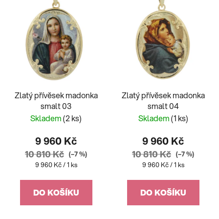
Zlatý přívěsek madonka
Zlatý přívěsek madonka
smalt 03
smalt 04
Skladem
(2 ks)
Skladem
(1 ks)
9 960 Kč
9 960 Kč
10 810 Kč
10 810 Kč
(–7 %)
(–7 %)
Měrná
Měrná
9 960 Kč / 1 ks
9 960 Kč / 1 ks
cena:
cena:
DO KOŠÍKU
DO KOŠÍKU