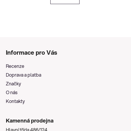
Z
á
Informace pro Vás
p
a
Recenze
t
Doprava a platba
í
Značky
O nás
Kontakty
Kamenná prodejna
Hlavní třída 486/124