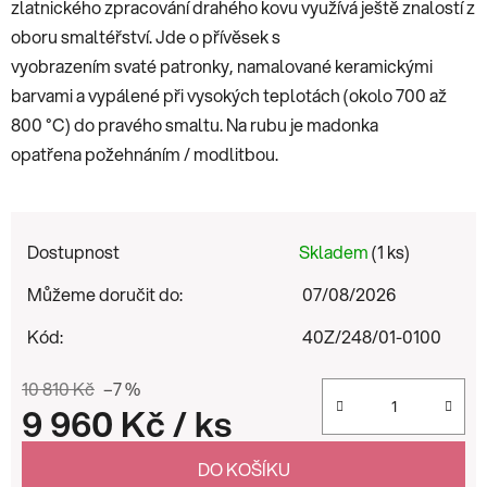
zlatnického zpracování drahého kovu využívá ještě znalostí z
oboru smaltéřství. Jde o přívěsek s
vyobrazením svaté patronky, namalované keramickými
barvami a vypálené při vysokých teplotách (okolo 700 až
800 °C) do pravého smaltu. Na rubu je madonka
opatřena požehnáním / modlitbou.
Dostupnost
Skladem
(1 ks)
Můžeme doručit do:
07/08/2026
Kód:
40Z/248/01-0100
10 810 Kč
–7 %
9 960 Kč
/ ks
Měrná cena:
DO KOŠÍKU