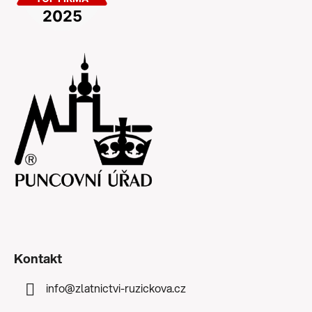
Kontakt
info
@
zlatnictvi-ruzickova.cz