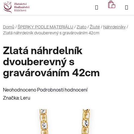
Přejít
Hledat
NÁKUP
na
KOŠÍK
obsah
Domů
/
ŠPERKY PODLE MATERIÁLU
/
Zlato
/
Žluté
/
Náhrdelníky
/
Zlatá náhrdelník dvouberevný s gravárováním 42cm
Zlatá náhrdelník
dvouberevný s
gravárováním 42cm
Průměrné
Neohodnoceno
Podrobnosti hodnocení
hodnocení
Značka:
Leru
produktu
je
0,0
z