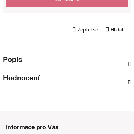
Zeptat se
Hlídat
Popis
Hodnocení
Z
á
Informace pro Vás
p