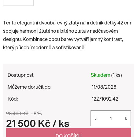
Tento elegantní dvoubarevný zlatý náhrdelník délky 42 cm
spojuje harmonii žlutého a bílého zlata v nadčasovém
designu. Kombinace obou barev vytváří jemný kontrast,
který působí moderně a sofistikovaně.
Dostupnost
Skladem
(1 ks)
Můžeme doručit do:
11/08/2026
Kód:
12Z/1092 42
23 490 Kč
–8 %
21 500 Kč
/ ks
Měrná cena:
DO KOŠÍKU