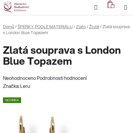
Přejít
Hledat
NÁKUP
na
KOŠÍK
obsah
Domů
/
ŠPERKY PODLE MATERIÁLU
/
Zlato
/
Žluté
/
Zlatá souprava
s London Blue Topazem
Zlatá souprava s London
Blue Topazem
Průměrné
Neohodnoceno
Podrobnosti hodnocení
hodnocení
Značka:
Leru
produktu
NOVINKA
je
0,0
z
5