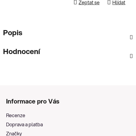
Zeptat se
Hlídat
Popis
Hodnocení
Z
á
Informace pro Vás
p
a
Recenze
t
Doprava a platba
í
Značky