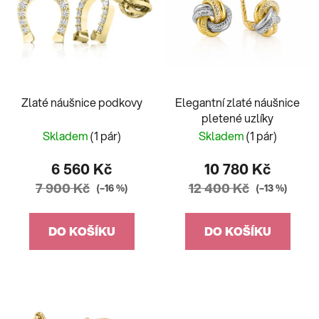
Zlaté náušnice podkovy
Elegantní zlaté náušnice
pletené uzlíky
Skladem
(1 pár)
Skladem
(1 pár)
6 560 Kč
10 780 Kč
7 900 Kč
12 400 Kč
(–16 %)
(–13 %)
DO KOŠÍKU
DO KOŠÍKU