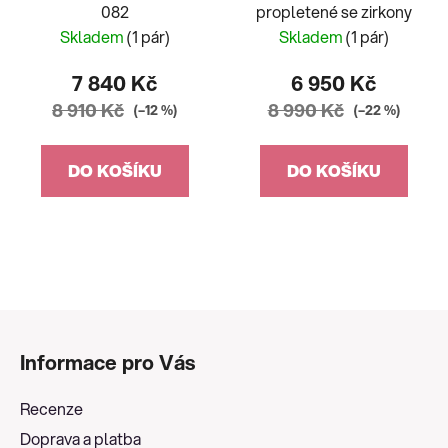
082
propletené se zirkony
Skladem
(1 pár)
Skladem
(1 pár)
7 840 Kč
6 950 Kč
8 910 Kč
8 990 Kč
(–12 %)
(–22 %)
DO KOŠÍKU
DO KOŠÍKU
Z
á
Informace pro Vás
p
a
Recenze
t
Doprava a platba