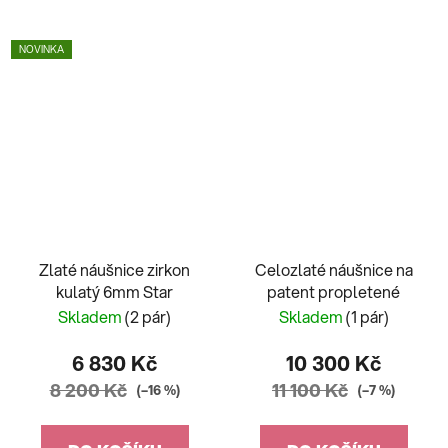
NOVINKA
Zlaté náušnice zirkon
Celozlaté náušnice na
kulatý 6mm Star
patent propletené
Skladem
(2 pár)
Skladem
(1 pár)
6 830 Kč
10 300 Kč
8 200 Kč
11 100 Kč
(–16 %)
(–7 %)