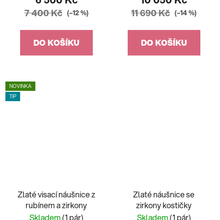
7 400 Kč
11 690 Kč
(–12 %)
(–14 %)
DO KOŠÍKU
DO KOŠÍKU
NOVINKA
TIP
Zlaté visací náušnice z
Zlaté náušnice se
rubínem a zirkony
zirkony kostičky
Skladem
(1 pár)
Skladem
(1 pár)