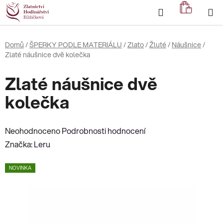
Přejít
Hledat
NÁKUP
na
KOŠÍK
obsah
Domů
/
ŠPERKY PODLE MATERIÁLU
/
Zlato
/
Žluté
/
Náušnice
/
Zlaté náušnice dvě kolečka
Zlaté náušnice dvě
kolečka
Průměrné
Neohodnoceno
Podrobnosti hodnocení
hodnocení
Značka:
Leru
produktu
NOVINKA
je
0,0
z
5