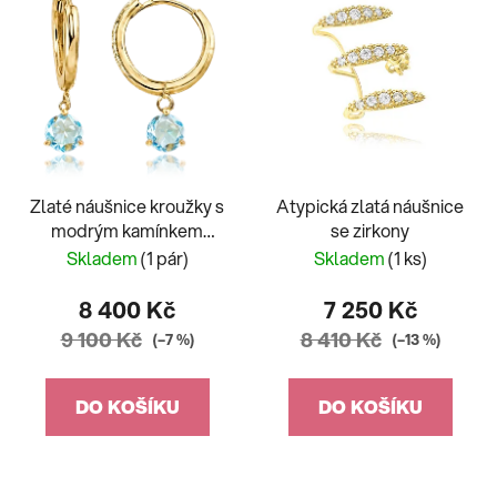
Zlaté náušnice kroužky s
Atypická zlatá náušnice
modrým kamínkem
se zirkony
1,95g
Skladem
(1 pár)
Skladem
(1 ks)
8 400 Kč
7 250 Kč
9 100 Kč
8 410 Kč
(–7 %)
(–13 %)
DO KOŠÍKU
DO KOŠÍKU