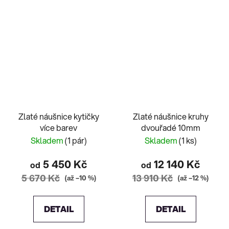
Zlaté náušnice kytičky
Zlaté náušnice kruhy
více barev
dvouřadé 10mm
Skladem
(1 pár)
Skladem
(1 ks)
5 450 Kč
12 140 Kč
od
od
5 670 Kč
13 910 Kč
(až –10 %)
(až –12 %)
DETAIL
DETAIL