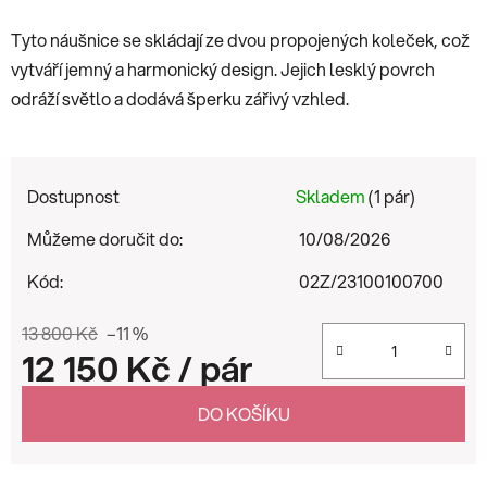
Tyto náušnice se skládají ze dvou propojených koleček, což
vytváří jemný a harmonický design. Jejich lesklý povrch
odráží světlo a dodává šperku zářivý vzhled.
Dostupnost
Skladem
(1 pár)
Můžeme doručit do:
10/08/2026
Kód:
02Z/23100100700
13 800 Kč
–11 %
12 150 Kč
/ pár
Měrná cena:
DO KOŠÍKU