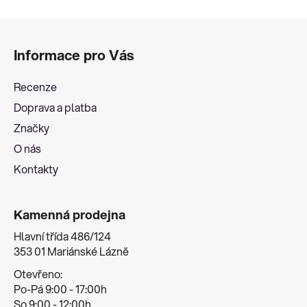
Z
á
Informace pro Vás
p
a
Recenze
t
Doprava a platba
í
Značky
O nás
Kontakty
Kamenná prodejna
Hlavní třída 486/124
353 01 Mariánské Lázně
Otevřeno:
Po-Pá 9:00 - 17:00h
So 9:00 - 12:00h