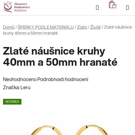
Přejít
Hledat
NÁKUP
na
KOŠÍK
obsah
Domů
/
ŠPERKY PODLE MATERIÁLU
/
Zlato
/
Žluté
/
Zlaté náušnice
kruhy 40mm a 50mm hranaté
Zlaté náušnice kruhy
40mm a 50mm hranaté
Průměrné
Neohodnoceno
Podrobnosti hodnocení
hodnocení
Značka:
Leru
produktu
NOVINKA
je
0,0
z
5