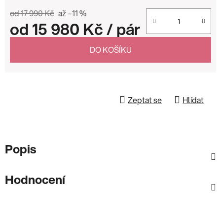
od 17 990 Kč
až –11 %
od
15 980 Kč
/ pár
Měrná cena:
DO KOŠÍKU
Zeptat se
Hlídat
Popis
Hodnocení