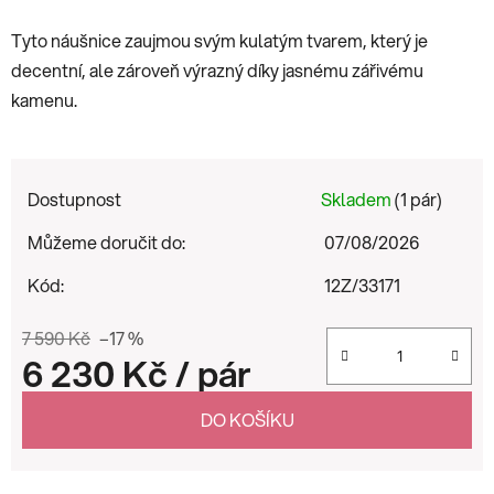
Tyto náušnice zaujmou svým kulatým tvarem, který je
decentní, ale zároveň výrazný díky jasnému zářivému
kamenu.
Dostupnost
Skladem
(1 pár)
Můžeme doručit do:
07/08/2026
Kód:
12Z/33171
7 590 Kč
–17 %
6 230 Kč
/ pár
Měrná cena:
DO KOŠÍKU