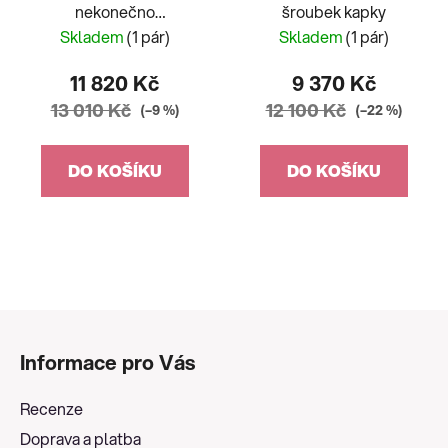
nekonečno
šroubek kapky
dvoubarevné
Skladem
(1 pár)
Skladem
(1 pár)
11 820 Kč
9 370 Kč
13 010 Kč
12 100 Kč
(–9 %)
(–22 %)
DO KOŠÍKU
DO KOŠÍKU
Z
á
Informace pro Vás
p
a
Recenze
t
Doprava a platba