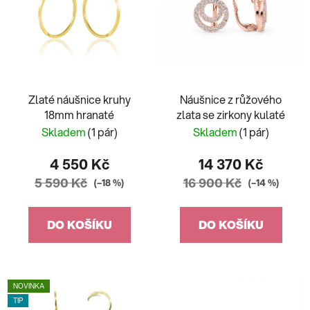
Zlaté náušnice kruhy
Náušnice z růžového
18mm hranaté
zlata se zirkony kulaté
Skladem
(1 pár)
Skladem
(1 pár)
4 550 Kč
14 370 Kč
5 590 Kč
16 900 Kč
(–18 %)
(–14 %)
DO KOŠÍKU
DO KOŠÍKU
NOVINKA
TIP