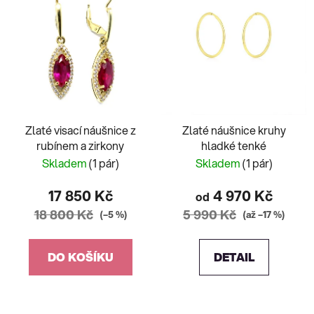
Zlaté visací náušnice z
Zlaté náušnice kruhy
rubínem a zirkony
hladké tenké
Skladem
(1 pár)
Skladem
(1 pár)
17 850 Kč
4 970 Kč
od
18 800 Kč
5 990 Kč
(–5 %)
(až –17 %)
DO KOŠÍKU
DETAIL