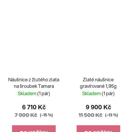
Náušnice z žlutého zlata
Zlaté náušnice
na šroubek Tamara
gravírované 1,95g
Skladem
(1 pár)
Skladem
(1 pár)
6 710 Kč
9 900 Kč
7 900 Kč
11 500 Kč
(–15 %)
(–13 %)