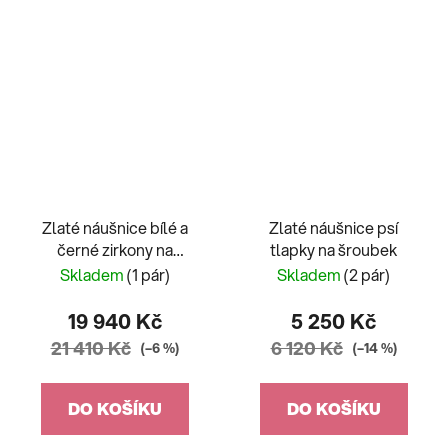
Zlaté náušnice bílé a
Zlaté náušnice psí
černé zirkony na
tlapky na šroubek
francouzský patent
Skladem
(1 pár)
Skladem
(2 pár)
19 940 Kč
5 250 Kč
21 410 Kč
6 120 Kč
(–6 %)
(–14 %)
DO KOŠÍKU
DO KOŠÍKU