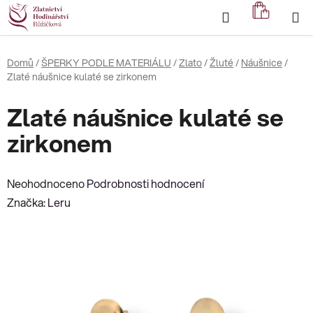
Přejít
Hledat
NÁKUP
na
KOŠÍK
obsah
Domů
/
ŠPERKY PODLE MATERIÁLU
/
Zlato
/
Žluté
/
Náušnice
/
Zlaté náušnice kulaté se zirkonem
Zlaté náušnice kulaté se
zirkonem
Průměrné
Neohodnoceno
Podrobnosti hodnocení
hodnocení
Značka:
Leru
produktu
je
0,0
z
5