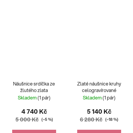
Náušnice srdíčka ze
Zlaté náušnice kruhy
žlutého zlata
celogravírované
Skladem
(1 pár)
Skladem
(1 pár)
4 740 Kč
5 140 Kč
5 000 Kč
6 280 Kč
(–5 %)
(–18 %)