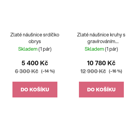
Zlaté náušnice srdíčko
Zlaté náušnice kruhy s
obrys
gravírováním
dvoubarevné
Skladem
(1 pár)
Skladem
(1 pár)
5 400 Kč
10 780 Kč
6 300 Kč
12 900 Kč
(–14 %)
(–16 %)
DO KOŠÍKU
DO KOŠÍKU