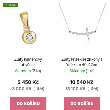
NOVINKA
Zlatý kamenový
Zlatý křížek se zirkony a
přívěsek
řetízkem 40-42cm
Skladem
(2 ks)
Skladem
(1 ks)
2 450 Kč
10 540 Kč
3 000 Kč
13 100 Kč
(–18 %)
(–19 %)
DO KOŠÍKU
DO KOŠÍKU