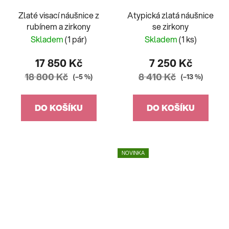
Zlaté visací náušnice z
Atypická zlatá náušnice
rubínem a zirkony
se zirkony
Skladem
(1 pár)
Skladem
(1 ks)
17 850 Kč
7 250 Kč
18 800 Kč
8 410 Kč
(–5 %)
(–13 %)
DO KOŠÍKU
DO KOŠÍKU
NOVINKA