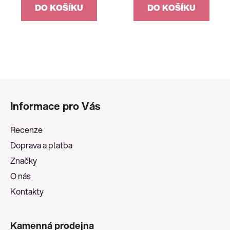
DO KOŠÍKU
DO KOŠÍKU
Z
á
Informace pro Vás
p
a
Recenze
t
Doprava a platba
í
Značky
O nás
Kontakty
Kamenná prodejna