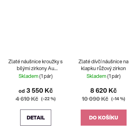
Zlaté náušnice kroužky s
Zlaté dívčí náušnice na
bílými zirkony Au
klapku růžový zirkon
585/1000 0,80g
Skladem
(1 pár)
Skladem
(1 pár)
3 550 Kč
8 620 Kč
od
4 610 Kč
10 090 Kč
(–22 %)
(–14 %)
DETAIL
DO KOŠÍKU