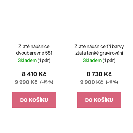
Zlaté náušnice
Zlaté náušnice tři barvy
dvoubarevné 581
zlata tenké gravírování
Skladem
(1 pár)
Skladem
(1 pár)
8 410 Kč
8 730 Kč
9 990 Kč
9 900 Kč
(–15 %)
(–11 %)
DO KOŠÍKU
DO KOŠÍKU