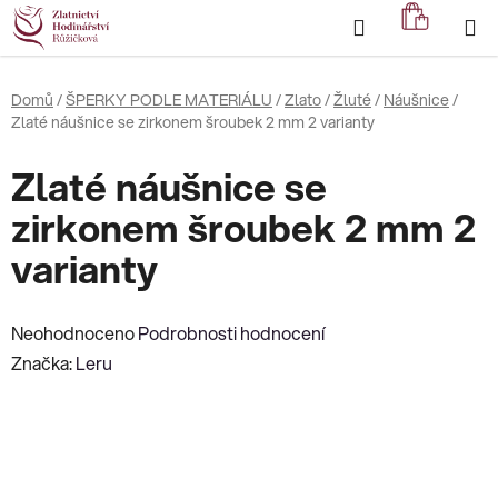
Přejít
Hledat
NÁKUP
na
KOŠÍK
obsah
Domů
/
ŠPERKY PODLE MATERIÁLU
/
Zlato
/
Žluté
/
Náušnice
/
Zlaté náušnice se zirkonem šroubek 2 mm 2 varianty
Zlaté náušnice se
zirkonem šroubek 2 mm 2
varianty
Průměrné
Neohodnoceno
Podrobnosti hodnocení
hodnocení
Značka:
Leru
produktu
je
0,0
z