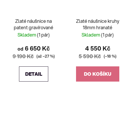
Zlaté náušnice na
Zlaté náušnice kruhy
patent gravírované
18mm hranaté
Skladem
(1 pár)
Skladem
(1 pár)
6 650 Kč
4 550 Kč
od
9 190 Kč
5 590 Kč
(až –27 %)
(–18 %)
DETAIL
DO KOŠÍKU