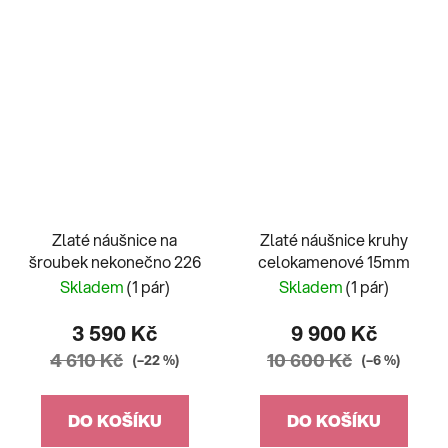
Zlaté náušnice na
Zlaté náušnice kruhy
šroubek nekonečno 226
celokamenové 15mm
Skladem
(1 pár)
Skladem
(1 pár)
3 590 Kč
9 900 Kč
4 610 Kč
10 600 Kč
(–22 %)
(–6 %)
DO KOŠÍKU
DO KOŠÍKU