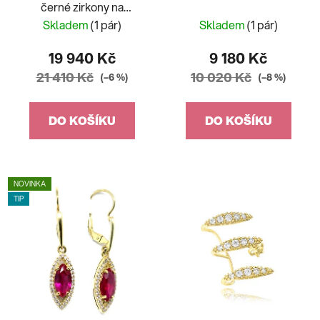
černé zirkony na
francouzský patent
Skladem
(1 pár)
Skladem
(1 pár)
19 940 Kč
9 180 Kč
21 410 Kč
10 020 Kč
(–6 %)
(–8 %)
DO KOŠÍKU
DO KOŠÍKU
NOVINKA
TIP