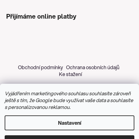
Přijímáme online platby
Obchodní podmínky
Ochrana osobních údajů
Ke stažení
Vyjádřením marketingového souhlasu souhlasíte zároveň
ještě s tím, že Google bude využívat vaše data a souhlasíte
s personalizovanou reklamou.
Copyright 2026
Z&H Růžičková
. Všechna práva
vyhrazena.
Upravit nastavení cookies
Nastavení
Vytvořil Shoptet
&
PekneWeby