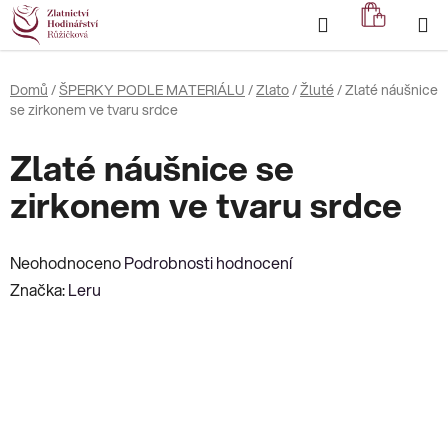
Přejít
Hledat
NÁKUP
na
KOŠÍK
obsah
Domů
/
ŠPERKY PODLE MATERIÁLU
/
Zlato
/
Žluté
/
Zlaté náušnice
se zirkonem ve tvaru srdce
Zlaté náušnice se
zirkonem ve tvaru srdce
Průměrné
Neohodnoceno
Podrobnosti hodnocení
hodnocení
Značka:
Leru
produktu
je
0,0
z
5