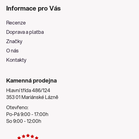
á
Informace pro Vás
p
a
Recenze
t
Doprava a platba
í
Značky
O nás
Kontakty
Kamenná prodejna
Hlavní třída 486/124
353 01 Mariánské Lázně
Otevřeno:
Po-Pá 9:00 - 17:00h
So 9:00 - 12:00h