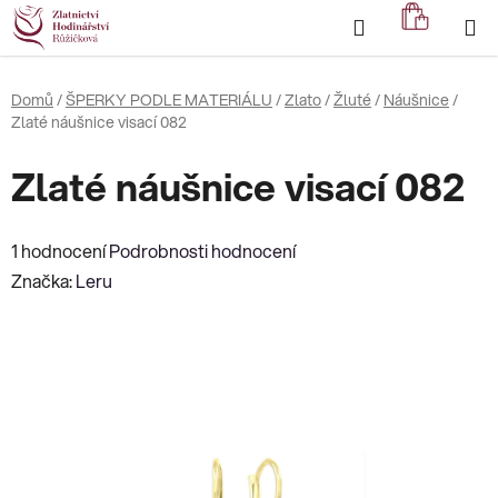
Přejít
Hledat
NÁKUP
na
KOŠÍK
obsah
Domů
/
ŠPERKY PODLE MATERIÁLU
/
Zlato
/
Žluté
/
Náušnice
/
Zlaté náušnice visací 082
Zlaté náušnice visací 082
Průměrné
1 hodnocení
Podrobnosti hodnocení
hodnocení
Značka:
Leru
produktu
je
5,0
z
5
hvězdiček.