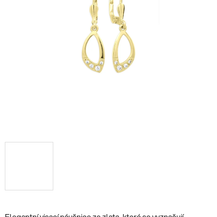
Elegantní visací náušnice ze zlata, které se vyznačují