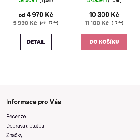
4 970 Kč
10 300 Kč
od
5 990 Kč
11 100 Kč
(až –17 %)
(–7 %)
DETAIL
DO KOŠÍKU
Z
á
Informace pro Vás
p
a
Recenze
t
Doprava a platba
í
Značky