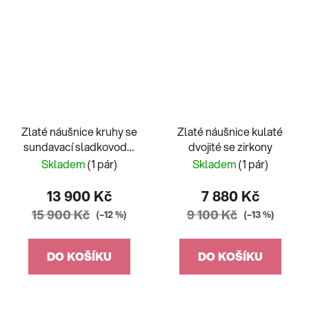
Zlaté náušnice kruhy se
Zlaté náušnice kulaté
sundavací sladkovodní
dvojité se zirkony
perlou
Skladem
(1 pár)
Skladem
(1 pár)
13 900 Kč
7 880 Kč
15 900 Kč
9 100 Kč
(–12 %)
(–13 %)
DO KOŠÍKU
DO KOŠÍKU