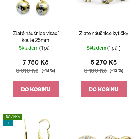
Zlaté náušnice visací
Zlaté náušnice kytičky
koule 25mm
Skladem
(1 pár)
Skladem
(1 pár)
7 750 Kč
5 270 Kč
8 910 Kč
6 100 Kč
(–13 %)
(–13 %)
DO KOŠÍKU
DO KOŠÍKU
NOVINKA
TIP