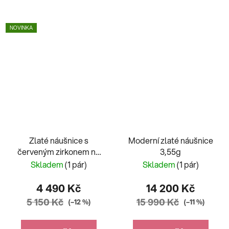
NOVINKA
Zlaté náušnice s
Moderní zlaté náušnice
červeným zirkonem na
3,55g
šroubek
Skladem
(1 pár)
Skladem
(1 pár)
4 490 Kč
14 200 Kč
5 150 Kč
15 990 Kč
(–12 %)
(–11 %)