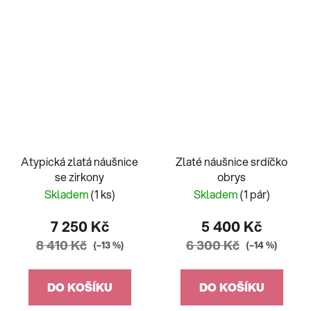
Atypická zlatá náušnice
Zlaté náušnice srdíčko
se zirkony
obrys
Skladem
(1 ks)
Skladem
(1 pár)
7 250 Kč
5 400 Kč
8 410 Kč
6 300 Kč
(–13 %)
(–14 %)
DO KOŠÍKU
DO KOŠÍKU