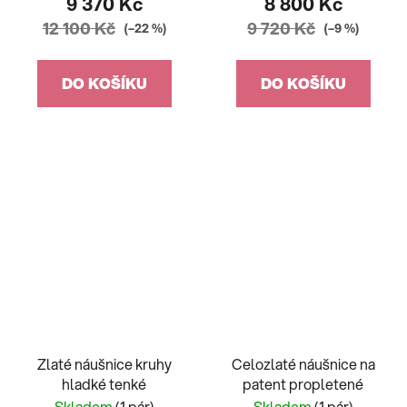
9 370 Kč
8 800 Kč
12 100 Kč
9 720 Kč
(–22 %)
(–9 %)
DO KOŠÍKU
DO KOŠÍKU
Zlaté náušnice kruhy
Celozlaté náušnice na
hladké tenké
patent propletené
Skladem
(1 pár)
Skladem
(1 pár)