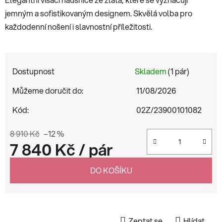
jemným a sofistikovaným designem. Skvělá volba pro
každodenní nošení i slavnostní příležitosti.
Dostupnost
Skladem
(1 pár)
Můžeme doručit do:
11/08/2026
Kód:
02Z/23900101082
8 910 Kč
–12 %
7 840 Kč
/ pár
Měrná cena:
DO KOŠÍKU
Zeptat se
Hlídat