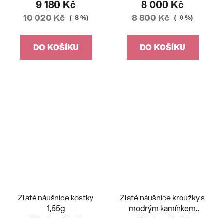
9 180 Kč
8 000 Kč
10 020 Kč
8 800 Kč
(–8 %)
(–9 %)
DO KOŠÍKU
DO KOŠÍKU
Zlaté náušnice kostky
Zlaté náušnice kroužky s
1,55g
modrým kamínkem