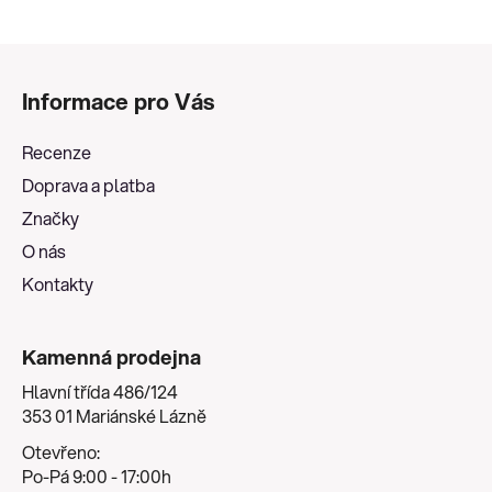
Z
á
Informace pro Vás
p
a
Recenze
t
Doprava a platba
í
Značky
O nás
Kontakty
Kamenná prodejna
Hlavní třída 486/124
353 01 Mariánské Lázně
Otevřeno:
Po-Pá 9:00 - 17:00h