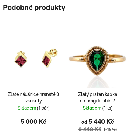
Podobné produkty
Zlaté náušnice hranaté 3
Zlatý prsten kapka
varianty
smaragd/rubín 2
varianty
Skladem
(1 pár)
Skladem
(1 ks)
5 000 Kč
5 440 Kč
od
6 440 Kč
(–15 %)