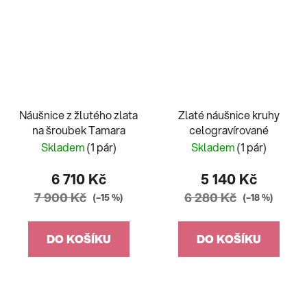
Náušnice z žlutého zlata
Zlaté náušnice kruhy
na šroubek Tamara
celogravírované
Skladem
(1 pár)
Skladem
(1 pár)
6 710 Kč
5 140 Kč
7 900 Kč
6 280 Kč
(–15 %)
(–18 %)
DO KOŠÍKU
DO KOŠÍKU