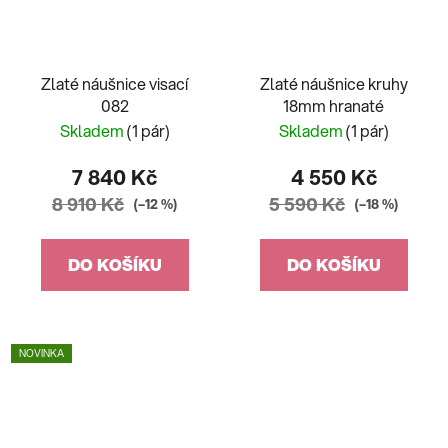
Zlaté náušnice visací
Zlaté náušnice kruhy
082
18mm hranaté
Skladem
(1 pár)
Skladem
(1 pár)
7 840 Kč
4 550 Kč
8 910 Kč
5 590 Kč
(–12 %)
(–18 %)
DO KOŠÍKU
DO KOŠÍKU
NOVINKA