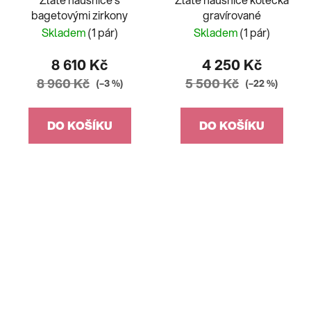
bagetovými zirkony
gravírované
Skladem
(1 pár)
Skladem
(1 pár)
8 610 Kč
4 250 Kč
8 960 Kč
5 500 Kč
(–3 %)
(–22 %)
DO KOŠÍKU
DO KOŠÍKU