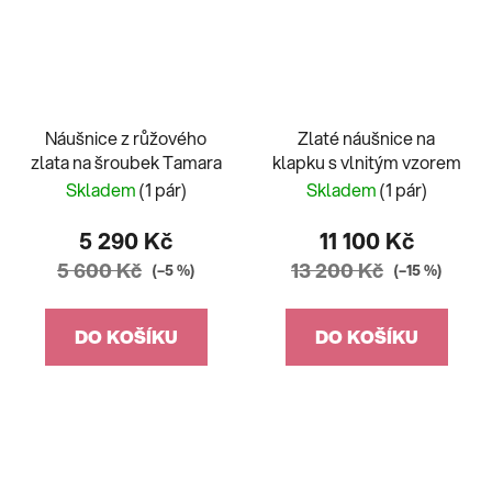
Náušnice z růžového
Zlaté náušnice na
zlata na šroubek Tamara
klapku s vlnitým vzorem
Skladem
(1 pár)
Skladem
(1 pár)
5 290 Kč
11 100 Kč
5 600 Kč
13 200 Kč
(–5 %)
(–15 %)
DO KOŠÍKU
DO KOŠÍKU