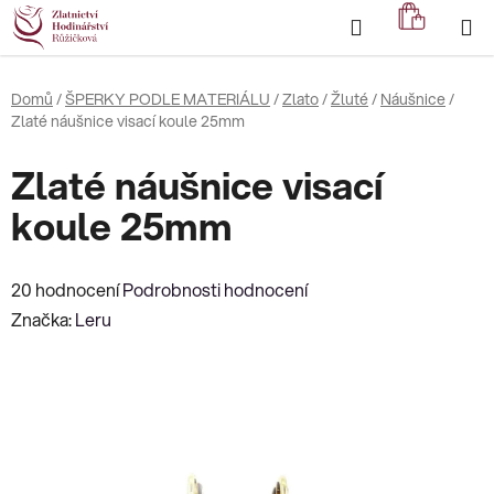
Přejít
Hledat
NÁKUP
na
KOŠÍK
obsah
Domů
/
ŠPERKY PODLE MATERIÁLU
/
Zlato
/
Žluté
/
Náušnice
/
Zlaté náušnice visací koule 25mm
Zlaté náušnice visací
koule 25mm
Průměrné
20 hodnocení
Podrobnosti hodnocení
hodnocení
Značka:
Leru
produktu
je
3,7
z
5