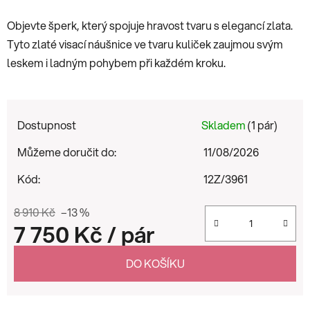
Objevte šperk, který spojuje hravost tvaru s elegancí zlata.
Tyto zlaté visací náušnice ve tvaru kuliček zaujmou svým
leskem i ladným pohybem při každém kroku.
Dostupnost
Skladem
(1 pár)
Můžeme doručit do:
11/08/2026
Kód:
12Z/3961
8 910 Kč
–13 %
7 750 Kč
/ pár
Měrná cena:
DO KOŠÍKU