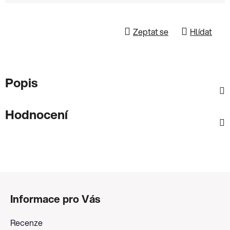
Zeptat se
Hlídat
Popis
Hodnocení
Z
á
Informace pro Vás
p
a
Recenze