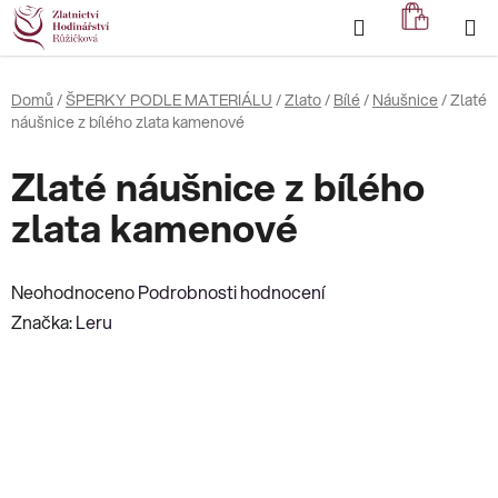
Přejít
Hledat
NÁKUP
na
KOŠÍK
obsah
Domů
/
ŠPERKY PODLE MATERIÁLU
/
Zlato
/
Bílé
/
Náušnice
/
Zlaté
náušnice z bílého zlata kamenové
Zlaté náušnice z bílého
zlata kamenové
Průměrné
Neohodnoceno
Podrobnosti hodnocení
hodnocení
Značka:
Leru
produktu
je
0,0
z
5