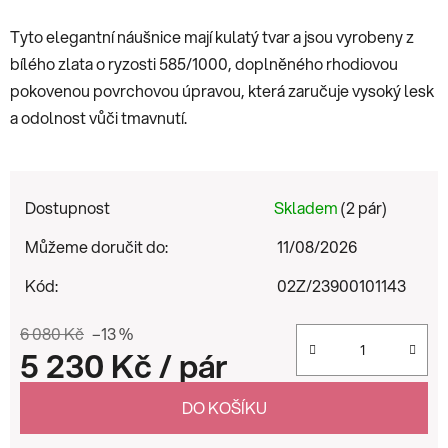
Tyto elegantní náušnice mají kulatý tvar a jsou vyrobeny z
bílého zlata o ryzosti 585/1000, doplněného rhodiovou
pokovenou povrchovou úpravou, která zaručuje vysoký lesk
a odolnost vůči tmavnutí.
Dostupnost
Skladem
(2 pár)
Můžeme doručit do:
11/08/2026
Kód:
02Z/23900101143
6 080 Kč
–13 %
5 230 Kč
/ pár
Měrná cena:
DO KOŠÍKU