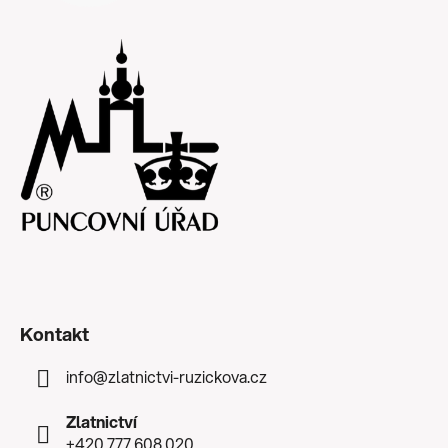
Kontakt
info
@
zlatnictvi-ruzickova.cz
Zlatnictví
+420 777 608 020