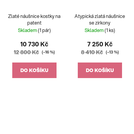
Zlaté náušnice kostky na
Atypická zlatá náušnice
patent
se zirkony
Skladem
(1 pár)
Skladem
(1 ks)
10 730 Kč
7 250 Kč
12 800 Kč
8 410 Kč
(–16 %)
(–13 %)
DO KOŠÍKU
DO KOŠÍKU