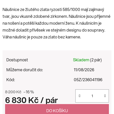
Náušnice ze žlutého zlata ryzosti 585/1000 mají zajímavý
tvar, jsou vkusně zdobené zirkonem. Náušnice jsou příjemné
na nošení a potěší každou moderní ženu. K náušnicím je
možné doladit přívěsek ve stejném designu do soupravy.
Váha náušnic je pouze za zlato bez kamene.
Dostupnost
Skladem
(2 pár)
Můžeme doručit do:
11/08/2026
Kód:
05Z/236041196
8 200 Kč
–16 %
6 830 Kč
/ pár
Měrná cena:
DO KOŠÍKU