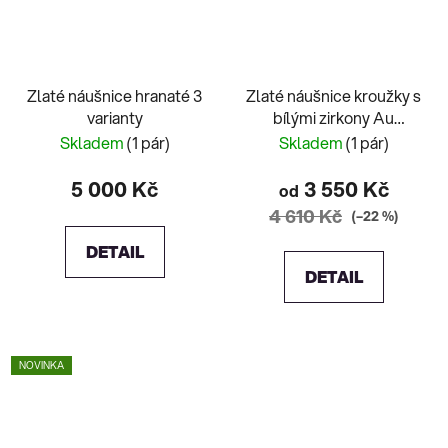
Zlaté náušnice hranaté 3
Zlaté náušnice kroužky s
varianty
bílými zirkony Au
585/1000 0,80g
Skladem
(1 pár)
Skladem
(1 pár)
5 000 Kč
3 550 Kč
od
4 610 Kč
(–22 %)
DETAIL
DETAIL
NOVINKA