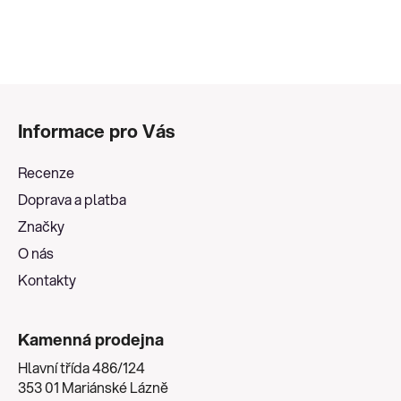
Z
á
Informace pro Vás
p
a
Recenze
t
Doprava a platba
í
Značky
O nás
Kontakty
Kamenná prodejna
Hlavní třída 486/124
353 01 Mariánské Lázně