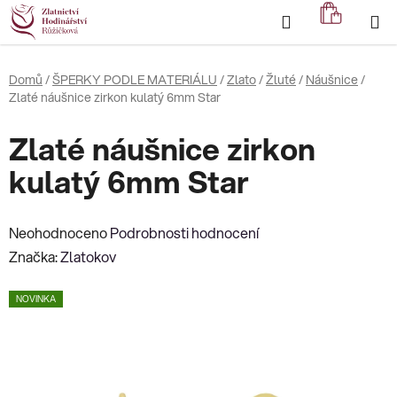
Přejít
Hledat
NÁKUP
na
KOŠÍK
obsah
Domů
/
ŠPERKY PODLE MATERIÁLU
/
Zlato
/
Žluté
/
Náušnice
/
Zlaté náušnice zirkon kulatý 6mm Star
Zlaté náušnice zirkon
kulatý 6mm Star
Průměrné
Neohodnoceno
Podrobnosti hodnocení
hodnocení
Značka:
Zlatokov
produktu
NOVINKA
je
0,0
z
5