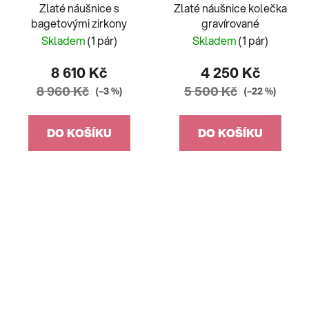
Zlaté náušnice s
Zlaté náušnice kolečka
bagetovými zirkony
gravírované
Skladem
(1 pár)
Skladem
(1 pár)
8 610 Kč
4 250 Kč
8 960 Kč
5 500 Kč
(–3 %)
(–22 %)
DO KOŠÍKU
DO KOŠÍKU