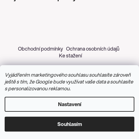
Obchodní podmínky
Ochrana osobních údajů
Ke stažení
Vyjádřením marketingového souhlasu souhlasíte zároveň
ještě s tím, že Google bude využívat vaše data a souhlasíte
s personalizovanou reklamou.
Copyright 2026
Z&H Růžičková
. Všechna práva
vyhrazena.
Upravit nastavení cookies
Nastavení
Vytvořil Shoptet
&
PekneWeby
Souhlasím