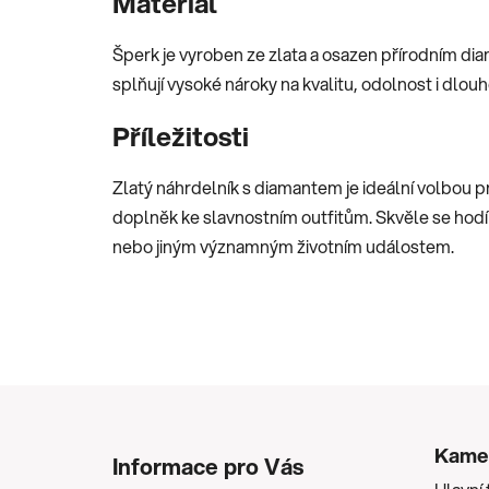
Materiál
Šperk je vyroben ze zlata a osazen přírodním dia
splňují vysoké nároky na kvalitu, odolnost i dlouh
Příležitosti
Zlatý náhrdelník s diamantem je ideální volbou p
doplněk ke slavnostním outfitům. Skvěle se hodí
nebo jiným významným životním událostem.
Z
á
Kame
Informace pro Vás
p