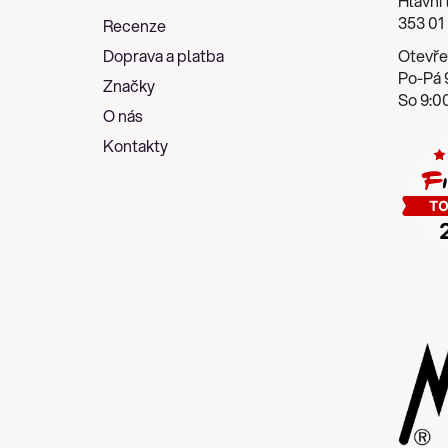
Hlavní 
a
353 01
Recenze
t
Doprava a platba
Otevře
í
Po-Pá 9
Značky
So 9:00
O nás
Kontakty