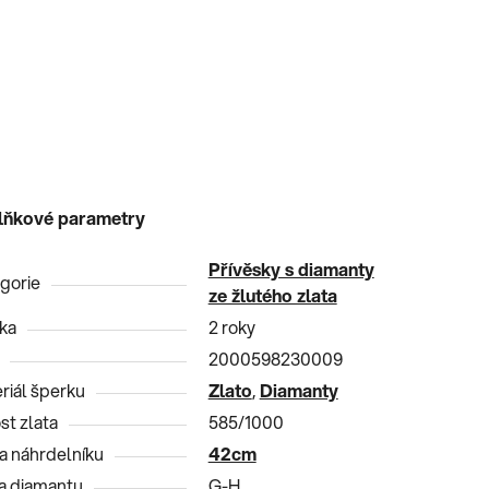
lňkové parametry
Přívěsky s diamanty
gorie
ze žlutého zlata
ka
2 roky
2000598230009
riál šperku
Zlato
,
Diamanty
st zlata
585/1000
a náhrdelníku
42cm
a diamantu
G-H