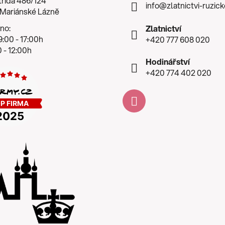
třída 486/124
info
@
zlatnictvi-ruzic
 Mariánské Lázně
no:
Zlatnictví
:00 - 17:00h
+420 777 608 020
 - 12:00h
Hodinářství
+420 774 402 020