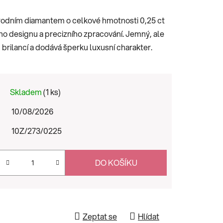
řírodním diamantem o celkové hmotnosti 0,25 ct
o designu a precizního zpracování. Jemný, ale
brilancí a dodává šperku luxusní charakter.
Skladem
(1 ks)
10/08/2026
10Z/273/0225
DO KOŠÍKU
Zeptat se
Hlídat