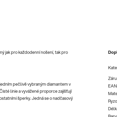
ný jak pro každodenní nošení, tak pro
Dop
Kate
Záru
en jedním pečlivě vybraným diamantem v
EAN
isté linie a vyvážené proporce zajišťují
Mate
ostatními šperky. Jedná se o nadčasový
Ryzo
Délk
Barv