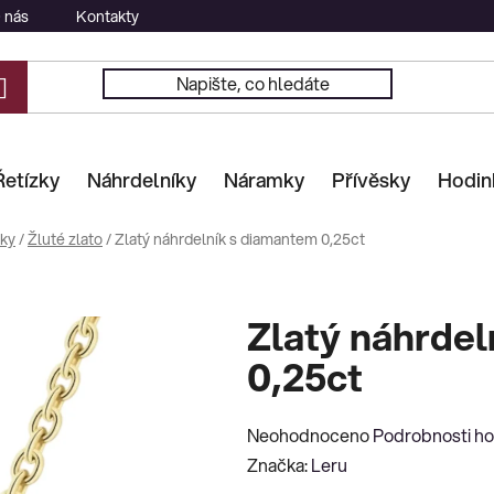
 nás
Kontakty
Řetízky
Náhrdelníky
Náramky
Přívěsky
Hodin
sky
/
Žluté zlato
/
Zlatý náhrdelník s diamantem 0,25ct
Zlatý náhrde
0,25ct
Průměrné
Neohodnoceno
Podrobnosti h
hodnocení
Značka:
Leru
produktu