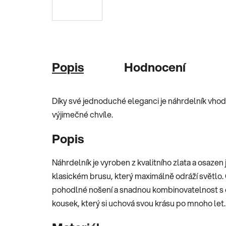
Popis
Hodnocení
Díky své jednoduché eleganci je náhrdelník vhod
výjimečné chvíle.
Popis
Náhrdelník je vyroben z kvalitního zlata a osaz
klasickém brusu, který maximálně odráží světlo. Č
pohodlné nošení a snadnou kombinovatelnost s 
kousek, který si uchová svou krásu po mnoho let.