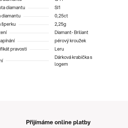
ota diamantu
SI1
 diamantu
0,25ct
 šperku
2,25g
ení
Diamant- Briliant
zapínání
pérový kroužek
fikát pravosti
Leru
Dárková krabička s
ní
logem
Přijímáme online platby