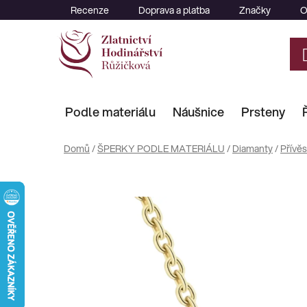
Přejít
Recenze
Doprava a platba
Značky
O
na
obsah
Podle materiálu
Náušnice
Prsteny
Domů
/
ŠPERKY PODLE MATERIÁLU
/
Diamanty
/
Přívě