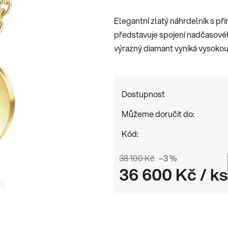
je
Elegantní zlatý náhrdelník s p
0,0
představuje spojení nadčasovéh
z
výrazný diamant vyniká vysokou 
5
hvězdiček.
Dostupnost
Můžeme doručit do:
Kód:
38 100 Kč
–3 %
36 600 Kč
/ ks
Měrná cena: