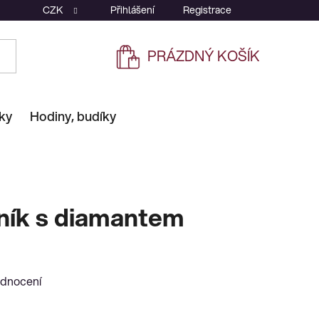
CZK
Přihlášení
Registrace
PRÁZDNÝ KOŠÍK
NÁKUPNÍ
KOŠÍK
ky
Hodiny, budíky
lník s diamantem
odnocení