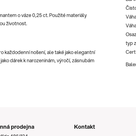
Čist
mantem o váze 0,25 ct. Použité materiály
Váha
ou životnost.
Váha
Osaz
typ 
Certi
ro každodenní nošení, ale také jako elegantní
 jako dárek k narozeninám, výročí, zásnubám
Bale
nná prodejna
Kontakt